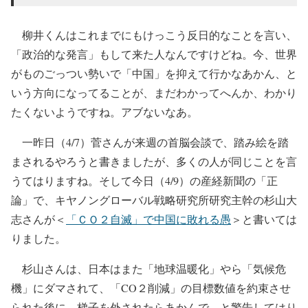
柳井くんはこれまでにもけっこう反日的なことを言い、
「政治的な発言」もして来た人なんですけどね。今、世界
がものごっつい勢いで「中国」を抑えて行かなあかん、と
いう方向になってることが、まだわかってへんか、わかり
たくないようですね。アブないなあ。
一昨日（4/7）菅さんが来週の首脳会談で、踏み絵を踏
まされるやろうと書きましたが、多くの人が同じことを言
うてはりますね。そして今日（4/9）の産経新聞の「正
論」で、キヤノングローバル戦略研究所研究主幹の杉山大
志さんが＜
「ＣＯ２自滅」で中国に敗れる愚
＞と書いては
りました。
杉山さんは、日本はまた「地球温暖化」やら「気候危
機」にダマされて、「CO２削減」の目標数値を約束させ
られた後に、梯子を外されたらあかんで、と警告してはり