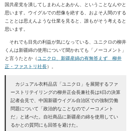
国共産党を潰してしまわんとあかん、ということなんやと
思います。ウイグルでの想像を絶する、およそ人間のする
こととは思えんような仕業を見ると、誰もがそう考えると
思います。
それでも目先の利益が気になっている、ユニクロの柳井
くんは新疆綿の使用について聞かれても「ノーコメント」
と言うたとか（
ユニクロ、新疆産綿の有無答えず 柳井
正・ファストリ社長
）。
カジュアル衣料品店「ユニクロ」を展開するファ
ーストリテイリングの柳井正会長兼社長は8日の決算
記者会見で、中国新疆ウイグル自治区での強制労働
問題について「政治的なことなのでノーコメント
だ」と述べた。自社商品に新疆産の綿を使用してい
るかとの質問にも回答を避けた。