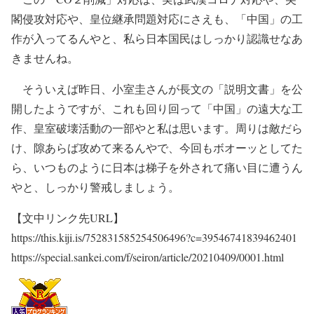
閣侵攻対応や、皇位継承問題対応にさえも、「中国」の工
作が入ってるんやと、私ら日本国民はしっかり認識せなあ
きませんね。
そういえば昨日、小室圭さんが長文の「説明文書」を公
開したようですが、これも回り回って「中国」の遠大な工
作、皇室破壊活動の一部やと私は思います。周りは敵だら
け、隙あらば攻めて来るんやで、今回もボオーッとしてた
ら、いつものように日本は梯子を外されて痛い目に遭うん
やと、しっかり警戒しましょう。
【文中リンク先URL】
https://this.kiji.is/752831585254506496?c=39546741839462401
https://special.sankei.com/f/seiron/article/20210409/0001.html