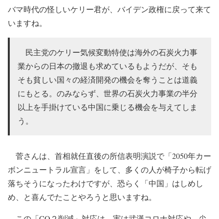
バマ時代の怪しいケリー君が、バイデン政権に戻って来て
いますね。
民主党のケリー気候変動特使は海外の石炭火力事
業からの日本の撤退も求めているもようだが、そも
そも貧しい国々の経済開発の機会を奪うことは道義
にもとる。のみならず、世界の石炭火力事業の半分
以上を手掛けている中国に乗じる機会を与えてしま
う。
菅さんは、首相就任直後の所信表明演説で「2050年カー
ボンニュートラル宣言」をして、多くの人が椅子から転げ
落ちそうになったわけですが、恐らく「中国」はしめし
め、と喜んでたことやろうと思いますね。
この「CO２削減」対応は、実は武漢コロナ対応や、尖