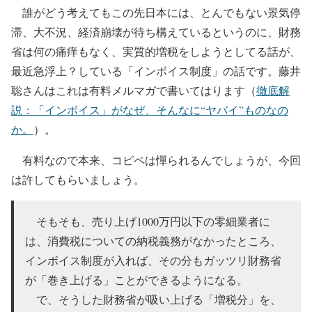
誰がどう考えてもこの先日本には、とんでもない景気停
滞、大不況、経済崩壊が待ち構えているというのに、財務
省は何の痛痒もなく、実質的増税をしようとしてる話が、
最近急浮上？している「インボイス制度」の話です。藤井
聡さんはこれは有料メルマガで書いてはります（
徹底解
説：「インボイス」がなぜ、そんなに“ヤバイ”ものなの
か。
）。
有料なので本来、コピペは憚られるんでしょうが、今回
は許してもらいましょう。
そもそも、売り上げ1000万円以下の零細業者に
は、消費税についての納税義務がなかったところ、
インボイス制度が入れば、その分もガッツリ財務省
が「巻き上げる」ことができるようになる。
で、そうした財務省が吸い上げる「増税分」を、