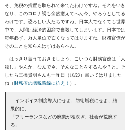
そ、免税の措置も取られて来てたわけですね。それをいき
なり、このコロナ禍も全然癒えてへん今、やろうとしてる
わけです。恐ろしい人たちですね。日本人でなくても世界
中で、人間は経済的困窮で自殺してしまいます。日本では
毎年必ず、万人単位で亡くなってはりますね。財務官僚が
そのことを知らんはずはあらへん。
はっきり言うておきましょう。こいつら財務官僚は「人
殺し」やんか。なんで今、そんなことをするんや？と。そ
したら三橋貴明さんも一昨日（10/23）書いてはりました
ね（
財務省の増税路線に抗え！
）。
インボイス制度導入にせよ、防衛増税にせよ、結
果的に、
「フリーランスなどの廃業が相次ぎ、社会が荒廃す
る」