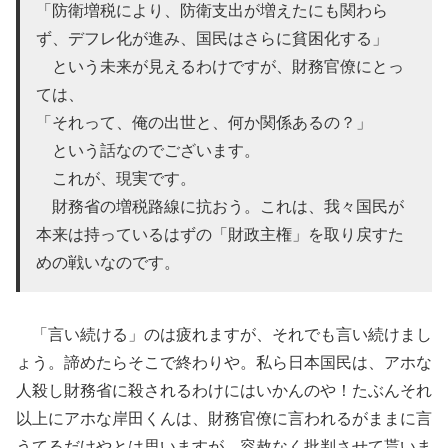
「防衛増税により、防衛支出が増えたにも関わら
ず、デフレ化が進み、国民はさらに貧困化する」
という未来が見えるわけですが、財務官僚にとっ
ては、
「それって、俺の出世と、何か関係あるの？」
という話なのでございます。
これが、現実です。
財務省の増税路線に抗おう。これは、我々国民が
本来は持っているはずの「財政主権」を取り戻すた
めの戦いなのです。
「言い続ける」のは疲れますが、それでも言い続けまし
ょう。諦めたらそこで終わりや。私ら日本国民は、アホな
人殺し財務省に殺されるわけにはいかんのや！たぶんそれ
以上にアホな岸田くんは、財務官僚に言われるがままに言
うてるだけやとは思いますが、容赦なく批判させて貰いま