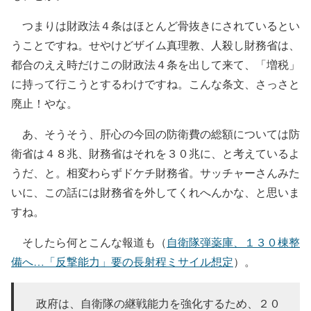
つまりは財政法４条はほとんど骨抜きにされているとい
うことですね。せやけどザイム真理教、人殺し財務省は、
都合のええ時だけこの財政法４条を出して来て、「増税」
に持って行こうとするわけですね。こんな条文、さっさと
廃止！やな。
あ、そうそう、肝心の今回の防衛費の総額については防
衛省は４８兆、財務省はそれを３０兆に、と考えているよ
うだ、と。相変わらずドケチ財務省。サッチャーさんみた
いに、この話には財務省を外してくれへんかな、と思いま
すね。
そしたら何とこんな報道も（
自衛隊弾薬庫、１３０棟整
備へ…「反撃能力」要の長射程ミサイル想定
）。
政府は、自衛隊の継戦能力を強化するため、２０