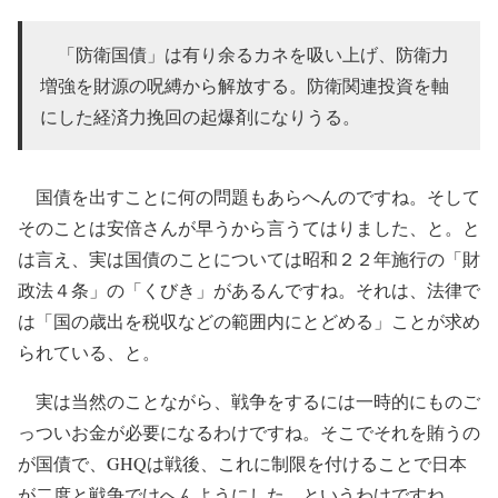
「防衛国債」は有り余るカネを吸い上げ、防衛力
増強を財源の呪縛から解放する。防衛関連投資を軸
にした経済力挽回の起爆剤になりうる。
国債を出すことに何の問題もあらへんのですね。そして
そのことは安倍さんが早うから言うてはりました、と。と
は言え、実は国債のことについては昭和２２年施行の「財
政法４条」の「くびき」があるんですね。それは、法律で
は「国の歳出を税収などの範囲内にとどめる」ことが求め
られている、と。
実は当然のことながら、戦争をするには一時的にものご
っついお金が必要になるわけですね。そこでそれを賄うの
が国債で、GHQは戦後、これに制限を付けることで日本
が二度と戦争でけへんようにした、というわけですね。