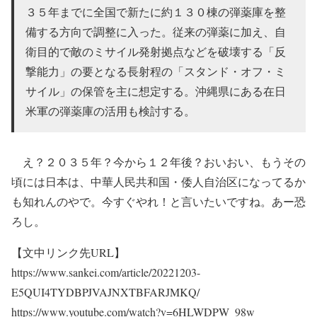
３５年までに全国で新たに約１３０棟の弾薬庫を整
備する方向で調整に入った。従来の弾薬に加え、自
衛目的で敵のミサイル発射拠点などを破壊する「反
撃能力」の要となる長射程の「スタンド・オフ・ミ
サイル」の保管を主に想定する。沖縄県にある在日
米軍の弾薬庫の活用も検討する。
え？２０３５年？今から１２年後？おいおい、もうその
頃には日本は、中華人民共和国・倭人自治区になってるか
も知れんのやで。今すぐやれ！と言いたいですね。あー恐
ろし。
【文中リンク先URL】
https://www.sankei.com/article/20221203-
E5QUI4TYDBPJVAJNXTBFARJMKQ/
https://www.youtube.com/watch?v=6HLWDPW_98w