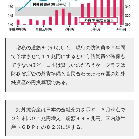
増税の道筋をつけないと、現行の防衛費を５年間
で倍増させて１１兆円にするという防衛費の確保も
できないほど、日本は貧しいのだろうか。グラフは
財務省所管の外貨準備と官民合わせたわが国の対外
純資産の円換算額である。
対外純資産は日本の金融余力を示す。６月時点で
２年末比９４兆円増え、総額４４８兆円、国内総生
産（ＧＤＰ）の８２％に達する。