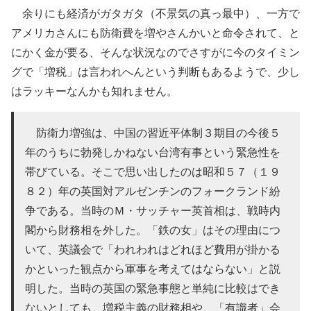
余りにも経済がガタガタ（不景気の真っ最中）、一方で
アメリカさんにも防衛費を増やさんかいと命令されて、と
にかく金が要る、そんな状況なのでさすがに今のタイミン
グで「増税」は言われへんという判断もあるようで、少し
はラッキーなんかも知れません。
防衛力増強は、中国の習近平体制３期目の今後５
年のうちに勃発しかねない台湾有事という緊急性を
帯びている。そこで思い出したのは昭和５７（１９
８２）年の英国対アルゼンチンのフォークランド紛
争である。当時のＭ・サッチャー英首相は、戦時内
閣から財務相を外した。「鉄の女」はその理由につ
いて、英議会で「われわれはどれほど費用が掛かる
かといった観点から軍事を考えてはならない」と説
明した。当時の英国の緊急事態と単純に比較はでき
ないとしても、増税主義の財務相や、「有識者」会