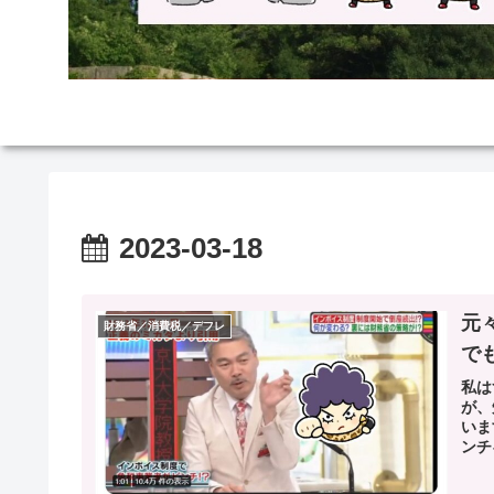
2023-03-18
元
財務省／消費税／デフレ
で
私は
が、
いま
ンチ