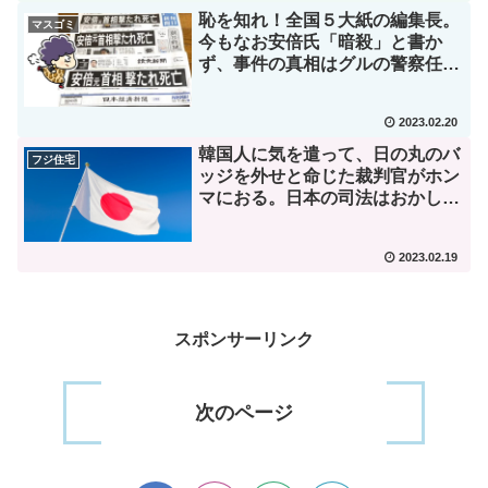
恥を知れ！全国５大紙の編集長。
マスゴミ
今もなお安倍氏「暗殺」と書か
ず、事件の真相はグルの警察任
せ。
2023.02.20
韓国人に気を遣って、日の丸のバ
フジ住宅
ッジを外せと命じた裁判官がホン
マにおる。日本の司法はおかし
い！
2023.02.19
スポンサーリンク
次のページ