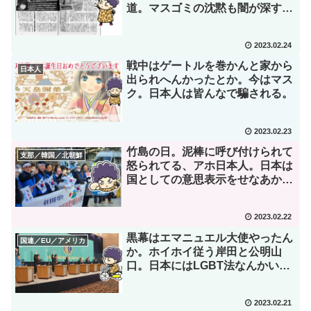
道。マスゴミの沈黙も闇が深すぎ
る。
2023.02.24
戦中はゲートルを巻かんと家から
日本人
出られへんかったとか。今はマス
ク。日本人は皆んなで騙される。
2023.02.23
竹島の日。泥棒に呼び付けられて
支那／韓国／北朝鮮
怒られてる、アホ日本人。日本は
国としての意思表示をせなあか
ん。
2023.02.22
黒幕はエマニュエル大使やったん
国連／EU／アメリカ
か。ホイホイ従う岸田と公明山
口。日本にはLGBT法なんかいら
ん。
2023.02.21