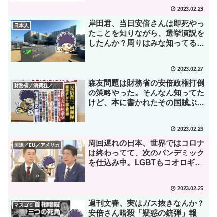
2023.02.28
岸田君、当日安倍さんは即死やっ
日本人
たことを知りながら、選挙演説を
したんか？周りはみな知ってる
で。
2023.02.27
森友問題は財務省の安倍政権打倒
財務省／消費税／デフレ
の策略やった。そんなん知ってた
けど、本に書かれたその国賊ぶ
り。
2023.02.26
周回遅れの日本、世界ではコロナ
国連／EU／アメリカ
は終わってて、次のパンデミック
を仕込み中。LGBTもコオロギ
も。
2023.02.25
週刊文春、実はガス抜きなんか？
マスゴミ
安倍さん暗殺「疑惑の銃弾」報