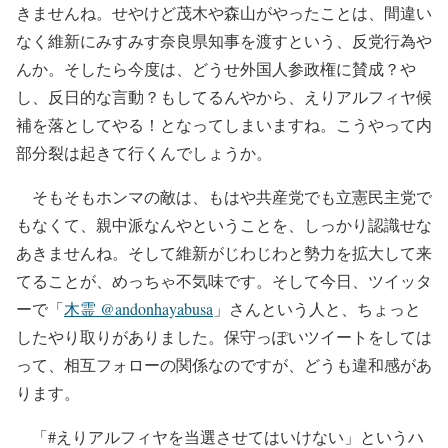
きませんね。せやけど茂木や森山がやったことは、間違い
なく維新にみすみす奈良県知事を渡すという、反党行為や
んか。そしたら今度は、どうせ外国人参政権に賛成？や
し、反日的な言動？もしてるんやから、えりアルフィヤ候
補を落としてやる！となってしまいますね。こうやって内
部分裂は起きて行くんでしょうか。
そもそもホンマの敵は、もはや共産党でも立憲民主党で
もなくて、親中派なんやということを、しっかり認識せな
あきませんね。そして維新がじわじわと勢力を拡大して来
てることが、めっちゃ不気味です。そして今日、ツイッタ
ーで「
木霊 @andonhayabusa
」さんという人と、ちょっと
したやり取りがありました。保守っぽいツイートをしては
って、相互フォローの関係なのですが、どうも違和感があ
ります。
「#えりアルフィヤを当選させてはいけない」というハ