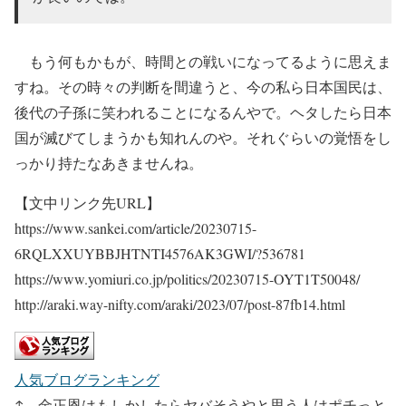
もう何もかもが、時間との戦いになってるように思えま
すね。その時々の判断を間違うと、今の私ら日本国民は、
後代の子孫に笑われることになるんやで。ヘタしたら日本
国が滅びてしまうかも知れんのや。それぐらいの覚悟をし
っかり持たなあきませんね。
【文中リンク先URL】
https://www.sankei.com/article/20230715-
6RQLXXUYBBJHTNTI4576AK3GWI/?536781
https://www.yomiuri.co.jp/politics/20230715-OYT1T50048/
http://araki.way-nifty.com/araki/2023/07/post-87fb14.html
人気ブログランキング
↑ 金正恩はもしかしたらヤバそうやと思う人はポチっと