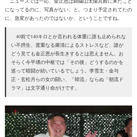
ニュースでは一応、金正恩は錦繍山太陽宮殿に来たこと
になってるのに、写真がない、と。つまり予定されてたの
に、急変があったのではないか、ということですね。
40前で140キロとか言われる体重に誰も止められな
い不摂生、度重なる粛清によるストレスなど、誰が
どう見ても金正恩が長生きするとは思えません。お
そらく今平壌の中枢では「その後」どうするのかを
巡って暗闘が続いているでしょう。李雪主・金与
正・玄松月らの女の闘い、「韓流」ならぬ「朝流ド
ラマ」は文字通り命がけです。