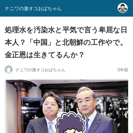
ナニワの激オコおばちゃん
処理水を汚染水と平気で言う卑屈な日
本人？「中国」と北朝鮮の工作やで。
金正恩は生きてるんか？
ナニワの激オコおばちゃん
3年前