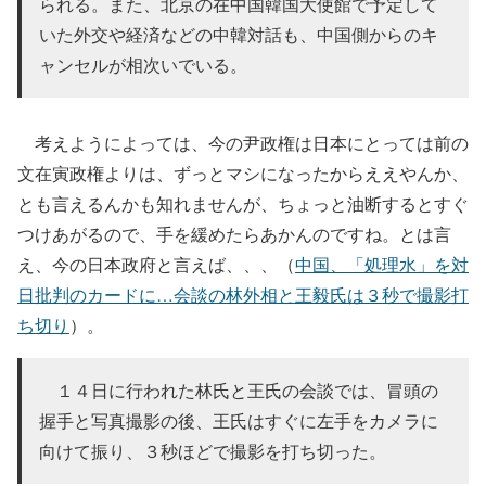
られる。また、北京の在中国韓国大使館で予定して
いた外交や経済などの中韓対話も、中国側からのキ
ャンセルが相次いでいる。
考えようによっては、今の尹政権は日本にとっては前の
文在寅政権よりは、ずっとマシになったからええやんか、
とも言えるんかも知れませんが、ちょっと油断するとすぐ
つけあがるので、手を緩めたらあかんのですね。とは言
え、今の日本政府と言えば、、、（
中国、「処理水」を対
日批判のカードに…会談の林外相と王毅氏は３秒で撮影打
ち切り
）。
１４日に行われた林氏と王氏の会談では、冒頭の
握手と写真撮影の後、王氏はすぐに左手をカメラに
向けて振り、３秒ほどで撮影を打ち切った。