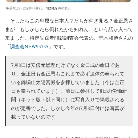
そしたらこの卑屈な日本人？たちが仰ぎ見る？金正恩さ
まが、もしかしたら倒れたかも知れん、という話が入って
来ました。特定失踪者問題調査会代表の、荒木和博さんの
「
調査会NEWS3735
」です。
7月8日は安倍元総理だけでなく金日成の命日であ
り、金正日も金正恩もこれまで必ず遺体の奉られて
いる錦繍山太陽宮殿を参拝していました（今は金正
日も奉られています）。前日に参拝して8日の労働新
聞（ネット版・以下同じ）に写真入りで掲載される
のが定番でした。しかし今年の7月8日付には写真が
載っていないのです