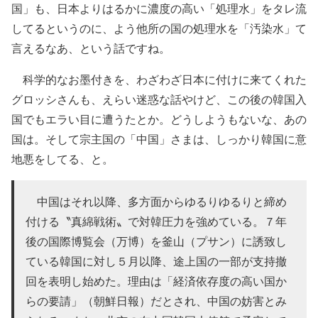
国」も、日本よりはるかに濃度の高い「処理水」をタレ流
してるというのに、よう他所の国の処理水を「汚染水」て
言えるなあ、という話ですね。
科学的なお墨付きを、わざわざ日本に付けに来てくれた
グロッシさんも、えらい迷惑な話やけど、この後の韓国入
国でもエラい目に遭うたとか。どうしようもないな、あの
国は。そして宗主国の「中国」さまは、しっかり韓国に意
地悪をしてる、と。
中国はそれ以降、多方面からゆるりゆるりと締め
付ける〝真綿戦術〟で対韓圧力を強めている。７年
後の国際博覧会（万博）を釜山（プサン）に誘致し
ている韓国に対し５月以降、途上国の一部が支持撤
回を表明し始めた。理由は「経済依存度の高い国か
らの要請」（朝鮮日報）だとされ、中国の妨害とみ