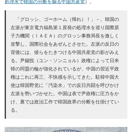
処理水で韓国の分断を煽る中国共産党
）。
「グロッシ、ゴーホーム（帰れ）！」－。韓国の
左派が東京電力福島第１原発の処理水を巡り国際原
子力機関（ＩＡＥＡ）のグロッシ事務局長を激しく
攻撃し、国際社会をあぜんとさせた。左派の反日の
背後には、彼らをたきつける中国共産党の影がみえ
る。尹錫悦（ユン・ソンニョル）政権によって日米
韓の同盟の輪が強化されているが、中国の習近平政
権はこれに再三、不快感を示してきた。駐韓中国大
使は韓国野党に「汚染水」での反日共闘を呼びかけ
左派を勢いづかせた。中国は表で尹政権に圧力をか
け、裏では政治工作で韓国政界の分断を仕掛けてい
る。