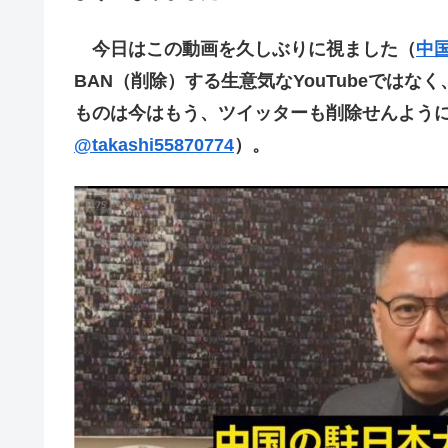
今日はこの動画を久しぶりに視ました（
中
BAN（削除）する生意気なYouTubeでは
ものは今はもう、ツイッターも削除せんよう
@takashi55870774
）。