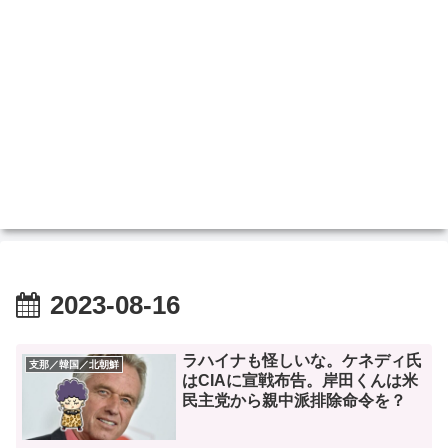
2023-08-16
ラハイナも怪しいな。ケネディ氏
支那／韓国／北朝鮮
はCIAに宣戦布告。岸田くんは米
民主党から親中派排除命令を？