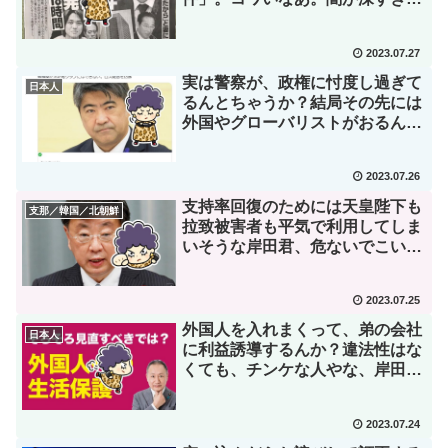
で。
2023.07.27
実は警察が、政権に忖度し過ぎて
日本人
るんとちゃうか？結局その先には
外国やグローバリストがおるん
や。
2023.07.26
支持率回復のためには天皇陛下も
支那／韓国／北朝鮮
拉致被害者も平気で利用してしま
いそうな岸田君、危ないでこい
つ。
2023.07.25
外国人を入れまくって、弟の会社
日本人
に利益誘導するんか？違法性はな
くても、チンケな人やな、岸田
君。
2023.07.24