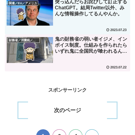
突っ込んだらお詫びして訂正する
国連／EU／アメリカ
ChatGPT。結局Twitter以外、み
んな情報操作してるんやんか。
2023.07.23
鬼の財務省の弱い者イジメ、イン
財務省／消費税／デフレ
ボイス制度。仕組みを作られたら
いずれ鬼に全国民が喰われるん
や。
2023.07.22
スポンサーリンク
次のページ