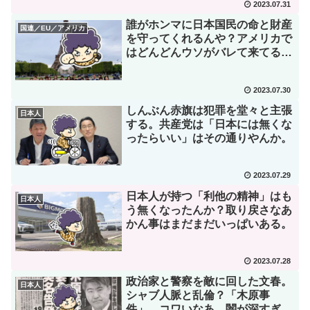
2023.07.31
誰がホンマに日本国民の命と財産
国連／EU／アメリカ
を守ってくれるんや？アメリカで
はどんどんウソがバレて来てる
わ。
2023.07.30
しんぶん赤旗は犯罪を堂々と主張
日本人
する。共産党は「日本には無くな
ったらいい」はその通りやんか。
2023.07.29
日本人が持つ「利他の精神」はも
日本人
う無くなったんか？取り戻さなあ
かん事はまだまだいっぱいある。
2023.07.28
政治家と警察を敵に回した文春。
日本人
シャブ人脈と乱倫？「木原事
件」。コワいなあ。闇が深すぎる