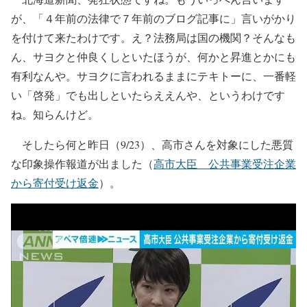
が、「４年前の法律で７年前のブログ記事に」言いがかり
を付けて来たわけです。え？法務局は国の機関？そんなも
ん、サヨクと仲良くしといたほうが、何かと昇進とかにも
有利なんや。サヨクに言われるままにテキトーに、一番軽
い「啓発」でも出しといたらええんや、というわけです
ね。知らんけど。
そしたら何と昨日（9/23）、高市さんを対象にした悪質
な印象操作報道が出ました（
高市大臣 公共事業受注企業
から寄付受け返金
）。