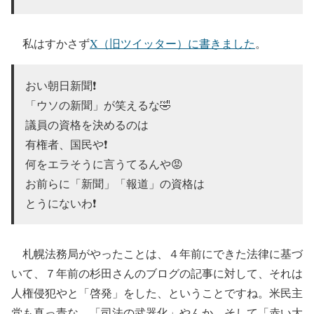
私はすかさず
X（旧ツイッター）に書きました
。
おい朝日新聞❗️
「ウソの新聞」が笑えるな🤣
議員の資格を決めるのは
有権者、国民や❗️
何をエラそうに言うてるんや😡
お前らに「新聞」「報道」の資格は
とうにないわ❗️
札幌法務局がやったことは、４年前にできた法律に基づ
いて、７年前の杉田さんのブログの記事に対して、それは
人権侵犯やと「啓発」をした、ということですね。米民主
党も真っ青な、「司法の武器化」やんか。そして「赤い大