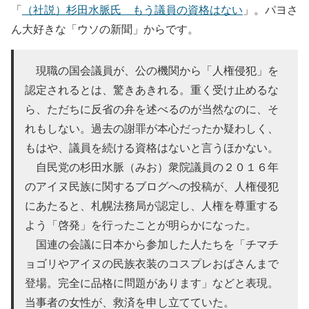
「
（社説）杉田水脈氏 もう議員の資格はない
」。パヨさ
ん大好きな「ウソの新聞」からです。
現職の国会議員が、公の機関から「人権侵犯」を
認定されるとは、驚きあきれる。重く受け止めるな
ら、ただちに反省の弁を述べるのが当然なのに、そ
れもしない。過去の謝罪が本心だったか疑わしく、
もはや、議員を続ける資格はないと言うほかない。
自民党の杉田水脈（みお）衆院議員の２０１６年
のアイヌ民族に関するブログへの投稿が、人権侵犯
にあたると、札幌法務局が認定し、人権を尊重する
よう「啓発」を行ったことが明らかになった。
国連の会議に日本から参加した人たちを「チマチ
ョゴリやアイヌの民族衣装のコスプレおばさんまで
登場。完全に品格に問題があります」などと表現。
当事者の女性が、救済を申し立てていた。