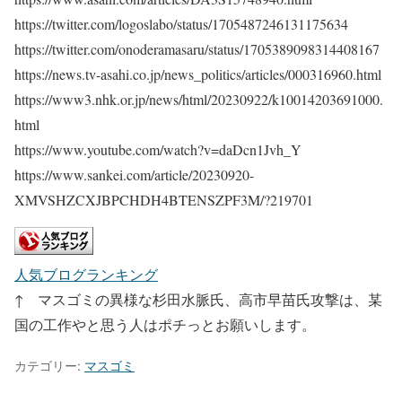
https://twitter.com/logoslabo/status/1705487246131175634
https://twitter.com/onoderamasaru/status/1705389098314408167
https://news.tv-asahi.co.jp/news_politics/articles/000316960.html
https://www3.nhk.or.jp/news/html/20230922/k10014203691000.
html
https://www.youtube.com/watch?v=daDcn1Jvh_Y
https://www.sankei.com/article/20230920-
XMVSHZCXJBPCHDH4BTENSZPF3M/?219701
人気ブログランキング
↑ マスゴミの異様な杉田水脈氏、高市早苗氏攻撃は、某
国の工作やと思う人はポチっとお願いします。
カテゴリー:
マスゴミ