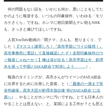
何の問題もない話を、いかにも何か、悪いことをしてた
かのように報道する、いつもの印象操作、いわゆる「モリ
カケさくら」ですね。ホンマに朝日新聞もテレ朝もNHK
も、さっさと滅びてほしいですね。
人気YouTube動画の「闇クマ」さんも、怒りまくり、で
した（
【マスコミ謝罪しろ！『高市早苗にワイロ疑惑！』
高市事務所に電話して直接確認したぞ！全部印象操作のウ
ソ報道じゃねーか！】俺は涙が出る！高市早苗は今、処理
水を巡って中国とIAEA総会で対決しよう．．．
）。
報道のタイミングが、高市さんがウイーンのIAEA総会
に出席するために出発した直後、と（
「最後の一滴まで安
全性確保」高市大臣が処理水放出後“初のIAEA総会”に出
席へ
）。やることがホンマに汚いですね。とても日本人の
やることとは思えない、と。某国による工作か？とも思え