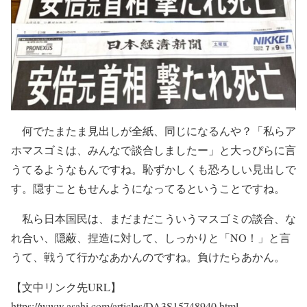
何でたまたま見出しが全紙、同じになるんや？「私らア
ホマスゴミは、みんなで談合しましたー」と大っぴらに言
うてるようなもんですね。恥ずかしくも恐ろしい見出しで
す。隠すこともせんようになってるということですね。
私ら日本国民は、まだまだこういうマスゴミの談合、な
れ合い、隠蔽、捏造に対して、しっかりと「NO！」と言
うて、戦うて行かなあかんのですね。負けたらあかん。
【文中リンク先URL】
https://www.asahi.com/articles/DA3S15748940.html