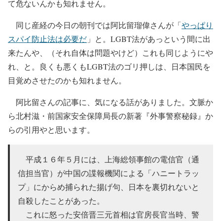
て危ないんかも知れません。
同じ産経の今日の朝刊では阿比留瑠偉さんが「
やっぱり
スパイ防止法は必要だ
」と。LGBT法があっという間に出
来たんや、（それ自体は問題やけど）これも同じようにや
れ、と。良くも悪くもLGBT法のゴリ押しは、日本国民を
目覚めさせたのかも知れません。
阿比留さんの記事に、気になる話がありました。文脈か
ら北村滋・前国家安全保障局長の新著『外事警察秘録』か
らの引用やと思います。
平成１６年５月には、上海総領事館の電信官（通
信担当官）が中国の諜報機関による「ハニートラッ
プ」にからめ捕られた揚げ句、日本を裏切れないと
自殺したことがあった。
これに怒った安倍晋三元首相は官房長官当時、警