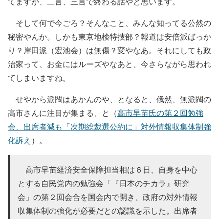
てますが、二言、三言で終わる話やと思います。
そして何で今ごろ？そんなこと、みんな知ってる公然の
秘密やんか。しかも東京地検特捜部？報道は安倍派ばっか
り？岸田派（宏池会）は無傷？変やなあ。それにしても政
治家って、お金にはルーズやなあと、今さらながら思われ
てしまいますね。
せやから派閥はあかんのや、となると、俄然、無派閥の
高市さんに注目が集まる、と（
高市早苗氏の第２回勉強
会、出席者減も「次期総裁選公約に」対外情報収集体制強
化訴え
）。
高市早苗経済安全保障担当相は６日、自身を中心
とする自民党内の勉強会「『日本のチカラ』研究
会」の第２回会合を国会内で開き、政府の対外情報
収集体制の強化が必要だとの認識を示した。出席者