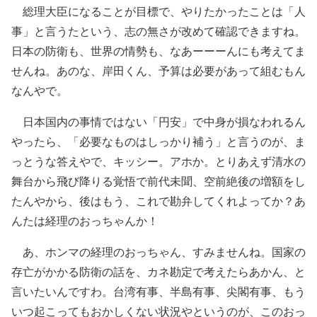
総理大臣になることが目標で、やりたかったことは「人
事」と言うたという、志の無さが改めて確認できますね。
日本の防衛も、世界の情勢も、なあーーーんにも考えてま
せんね。あのな、岸田くん、予算は必要があって組むもん
なんやで。
日本国内の事情ではない「円安」で中身が損なわれるん
やったら、「必要なものはしっかり補う」と言うのが、ま
っとうな答えやで、キッシー。アホか。とりあえず清水の
舞台から飛び降りる覚悟で前代未聞、空前絶後の増額をし
たんやから、後はもう、これで勘弁してくれよってか？あ
んたは経理のおっちゃんか！
あ、ホンマの経理のおっちゃん、すみませんね。国家の
存亡がかかる防衛の話を、カネ勘定で考えたらあかん、と
言いたいんですわ。台湾有事、半島有事、尖閣有事、もう
いつ起こってもおかしくない状況やというのが、このおっ