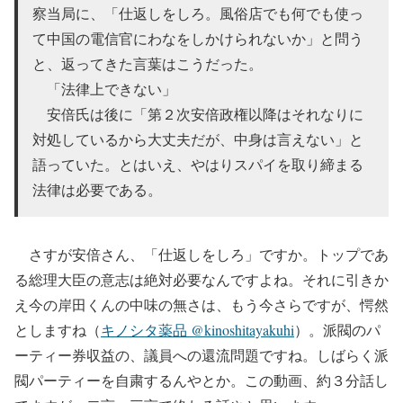
察当局に、「仕返しをしろ。風俗店でも何でも使っ
て中国の電信官にわなをしかけられないか」と問う
と、返ってきた言葉はこうだった。
「法律上できない」
安倍氏は後に「第２次安倍政権以降はそれなりに
対処しているから大丈夫だが、中身は言えない」と
語っていた。とはいえ、やはりスパイを取り締まる
法律は必要である。
さすが安倍さん、「仕返しをしろ」ですか。トップであ
る総理大臣の意志は絶対必要なんですよね。それに引きか
え今の岸田くんの中味の無さは、もう今さらですが、愕然
としますね（
キノシタ薬品 @kinoshitayakuhi
）。派閥のパ
ーティー券収益の、議員への還流問題ですね。しばらく派
閥パーティーを自粛するんやとか。この動画、約３分話し