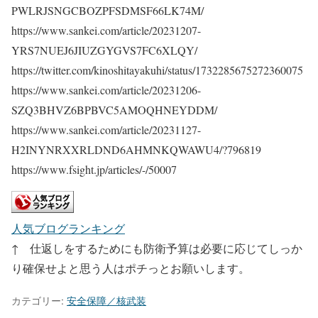
PWLRJSNGCBOZPFSDMSF66LK74M/
https://www.sankei.com/article/20231207-
YRS7NUEJ6JIUZGYGVS7FC6XLQY/
https://twitter.com/kinoshitayakuhi/status/1732285675272360075
https://www.sankei.com/article/20231206-
SZQ3BHVZ6BPBVC5AMOQHNEYDDM/
https://www.sankei.com/article/20231127-
H2INYNRXXRLDND6AHMNKQWAWU4/?796819
https://www.fsight.jp/articles/-/50007
人気ブログランキング
↑ 仕返しをするためにも防衛予算は必要に応じてしっか
り確保せよと思う人はポチっとお願いします。
カテゴリー:
安全保障／核武装