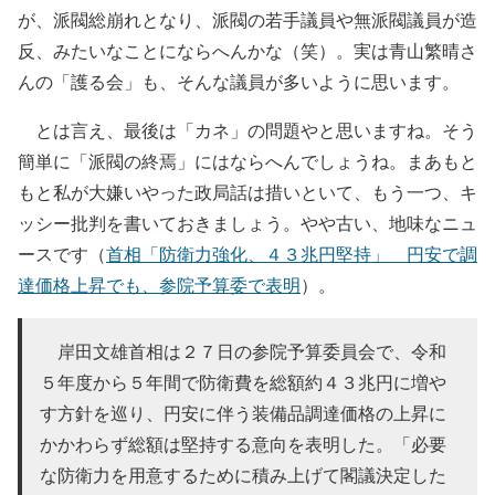
が、派閥総崩れとなり、派閥の若手議員や無派閥議員が造
反、みたいなことにならへんかな（笑）。実は青山繁晴さ
んの「護る会」も、そんな議員が多いように思います。
とは言え、最後は「カネ」の問題やと思いますね。そう
簡単に「派閥の終焉」にはならへんでしょうね。まあもと
もと私が大嫌いやった政局話は措いといて、もう一つ、キ
ッシー批判を書いておきましょう。やや古い、地味なニュ
ースです（
首相「防衛力強化、４３兆円堅持」 円安で調
達価格上昇でも、参院予算委で表明
）。
岸田文雄首相は２７日の参院予算委員会で、令和
５年度から５年間で防衛費を総額約４３兆円に増や
す方針を巡り、円安に伴う装備品調達価格の上昇に
かかわらず総額は堅持する意向を表明した。「必要
な防衛力を用意するために積み上げて閣議決定した