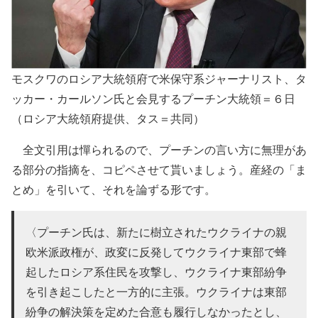
モスクワのロシア大統領府で米保守系ジャーナリスト、タ
ッカー・カールソン氏と会見するプーチン大統領＝６日
（ロシア大統領府提供、タス＝共同）
全文引用は憚られるので、プーチンの言い方に無理があ
る部分の指摘を、コピペさせて貰いましょう。産経の「ま
とめ」を引いて、それを論ずる形です。
〈プーチン氏は、新たに樹立されたウクライナの親
欧米派政権が、政変に反発してウクライナ東部で蜂
起したロシア系住民を攻撃し、ウクライナ東部紛争
を引き起こしたと一方的に主張。ウクライナは東部
紛争の解決策を定めた合意も履行しなかったとし、