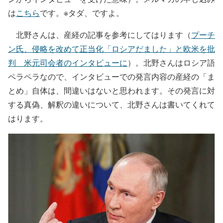
は
こちら
です。※タダ、ですよ。
北野さんは、産経の記事を参考にしてはります（
プーチ
ン氏、侵略を改めて正当化「ロシアだました」と欧米を批
判 米元司会者のインタビューに
）。北野さんはロシア語
ペラペラなので、インタビューでの発言内容の産経の「ま
とめ」自体は、間違いはないと思われます。その発言に対
する真偽、解釈の違いについて、北野さんは書いてくれて
はります。