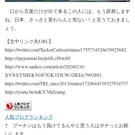
口から言葉だけが出て来るこの人には、もう辟易します
ね。日本、さっさと変わらんと危ない！と言うておきまし
ょう。
【文中リンク先URL】
https://twitter.com/TuckerCarlson/status/1755734526678925682
https://rpejournal.biz/p/r/LcJ9oxS8
https://www.sankei.com/article/20240210-
XVNXT5HEKVOF7GK3TJCW32IEIA/?992892
https://twitter.com/TRI_since2013/status/1720644539327934757
https://youtu.be/mKY7rhZeamg
人気ブログランキング
↑ プーチンはもう負けてるんやと思う人はポチっとお願
いします。