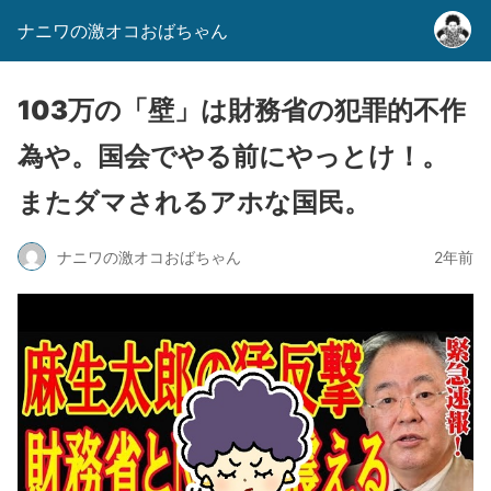
ナニワの激オコおばちゃん
103万の「壁」は財務省の犯罪的不作
為や。国会でやる前にやっとけ！。
またダマされるアホな国民。
ナニワの激オコおばちゃん
2年前