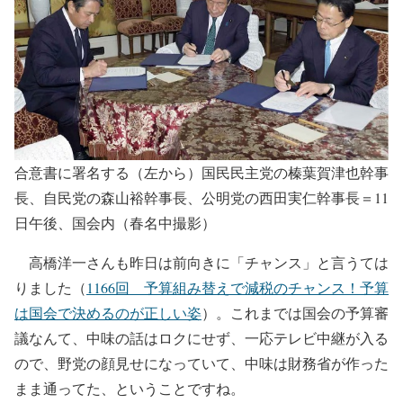
合意書に署名する（左から）国民民主党の榛葉賀津也幹事
長、自民党の森山裕幹事長、公明党の西田実仁幹事長＝11
日午後、国会内（春名中撮影）
高橋洋一さんも昨日は前向きに「チャンス」と言うては
りました（
1166回 予算組み替えで減税のチャンス！予算
は国会で決めるのが正しい姿
）。これまでは国会の予算審
議なんて、中味の話はロクにせず、一応テレビ中継が入る
ので、野党の顔見せになっていて、中味は財務省が作った
まま通ってた、ということですね。