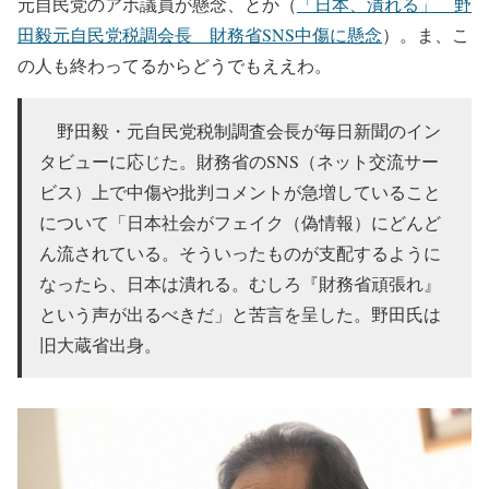
元自民党のアホ議員が懸念、とか（
「日本、潰れる」 野
田毅元自民党税調会長 財務省SNS中傷に懸念
）。ま、こ
の人も終わってるからどうでもええわ。
野田毅・元自民党税制調査会長が毎日新聞のイン
タビューに応じた。財務省のSNS（ネット交流サー
ビス）上で中傷や批判コメントが急増していること
について「日本社会がフェイク（偽情報）にどんど
ん流されている。そういったものが支配するように
なったら、日本は潰れる。むしろ『財務省頑張れ』
という声が出るべきだ」と苦言を呈した。野田氏は
旧大蔵省出身。