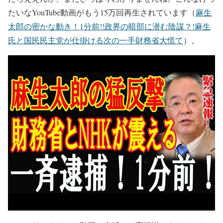
たいなYouTube動画がもう15万回再生されています（
麻生
太郎の密かな動き！1分前!!政界の暗部に潜む陰謀？!麻生
氏と国民民主党が仕掛ける次の一手財務省大慌て
）。