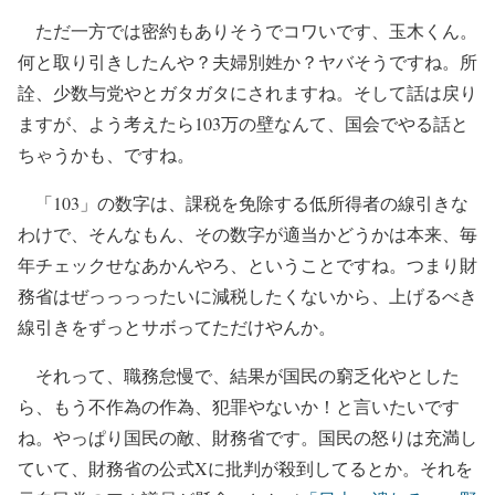
ただ一方では密約もありそうでコワいです、玉木くん。
何と取り引きしたんや？夫婦別姓か？ヤバそうですね。所
詮、少数与党やとガタガタにされますね。そして話は戻り
ますが、よう考えたら103万の壁なんて、国会でやる話と
ちゃうかも、ですね。
「103」の数字は、課税を免除する低所得者の線引きな
わけで、そんなもん、その数字が適当かどうかは本来、毎
年チェックせなあかんやろ、ということですね。つまり財
務省はぜっっっったいに減税したくないから、上げるべき
線引きをずっとサボってただけやんか。
それって、職務怠慢で、結果が国民の窮乏化やとした
ら、もう不作為の作為、犯罪やないか！と言いたいです
ね。やっぱり国民の敵、財務省です。国民の怒りは充満し
ていて、財務省の公式Xに批判が殺到してるとか。それを