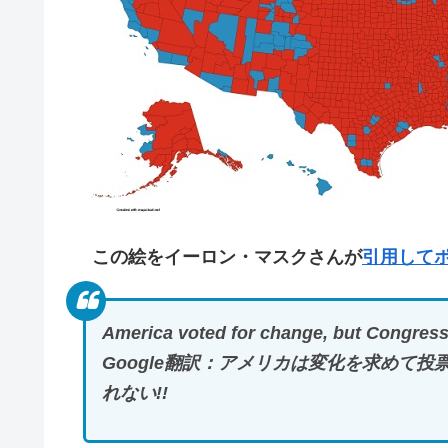
この絵をイーロン・マスクさんが
引用して
America voted for change, but Congres
Google翻訳：アメリカは変化を求めて
れない!!