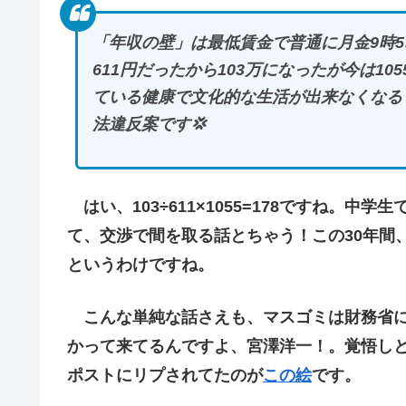
「年収の壁」は最低賃金で普通に月金9時5
611円だったから103万になったが今は1
ている健康で文化的な生活が出来なくなる．
法違反案です💢
はい、103÷611×1055=178ですね。
て、交渉で間を取る話とちゃう！この30年間
というわけですね。
こんな単純な話さえも、マスゴミは財務省に
かって来てるんですよ、宮澤洋一！。覚悟し
ポストにリプされてたのが
この絵
です。