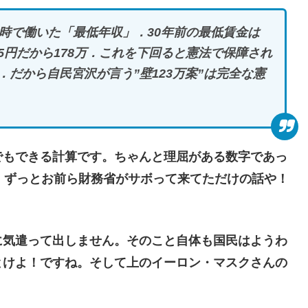
時で働いた「最低年収」．30年前の最低賃金は
055円だから178万．これを下回ると憲法で保障され
だから自民宮沢が言う”壁123万案”は完全な憲
中学生でもできる計算です。ちゃんと理屈がある数字であっ
、ずっとお前ら財務省がサボって来てただけの話や！
気遣って出しません。そのこと自体も国民はようわ
とけよ！ですね。そして上のイーロン・マスクさんの