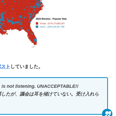
ポスト
していました。
s is not listening. UNACCEPTABLE!!
投票したが、議会は耳を傾けていない。受け入れら