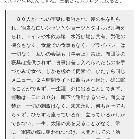
ないレベルなんですね。三橋さんのブログに戻ると、
８０人が一つの牢獄に収容され、髪の毛を剃ら
れ、簡素な白いシャツとショーツとタオルだけ与え
られ、トイレや水飲み場、水浴び場は共有、労働の
機会もなく、食堂での食事もなく、プライバシーは
一切なく、互いの会話も（事実上）禁止、布団等の
寝具は提供されず、食事は差し入れられたものを手
づかみで食べ、しかも極めて簡素で、ひたすら同じ
メニュー。２４時間ライトに照らされ続け、碌に眠
ることができず、一生涯、外に出ることはできず、
運動は一日に３０分、廊下で運動するのみ。面会は
禁止、一切の刺激はなく、未来永劫、何もさせても
らえず、ひたすら座っているか、立っているかしか
できない。一生、太陽の光を見ることがなく、常
に、軍隊の銃に狙われつづけ、人間としての「活