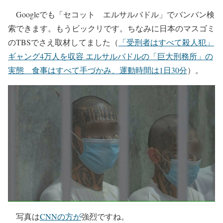
Googleでも「セコット エルサルバドル」でバンバン検
索できます。もうビックリです。ちなみに日本のマスゴミ
のTBSでさえ取材してました（
「受刑者はすべて殺人犯」
ギャング4万人を収容 エルサルバドルの「巨大刑務所」の
実態 食事はすべて手づかみ、運動時間は1日30分
）。
写真は
CNNの方が
強烈ですね。