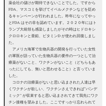
薬会社の儲けが期待できないことでした。ですから
FDA、マスコミを挙げてイベルメクチンなどを貶め
るキャンペーンが行われました。昨年になってやっ
とFDA はその非を認めています。２０２０年にはト
ランプ大統領も感染しましたがその時はヒドロキシ
クロロキンと亜鉛、ビタミンD が使われ回復しまし
た。
アメリカ海軍で生物兵器の開発を行っていた女性
の軍医が語っていた生物兵器の要件の一つとして治
療薬がないこと、ワクチンがないこと（どちらもあ
ったにしても、無いと思わせること）と言っていま
した。
コロナの治療薬がないと思い込まされた人達は早
くワクチンが欲しい、ワクチンさえできれば”パンデ
ミック” が収束すると思い込まされてきて我先にワク
チン接種を望みました。ここですっかり忘れられて