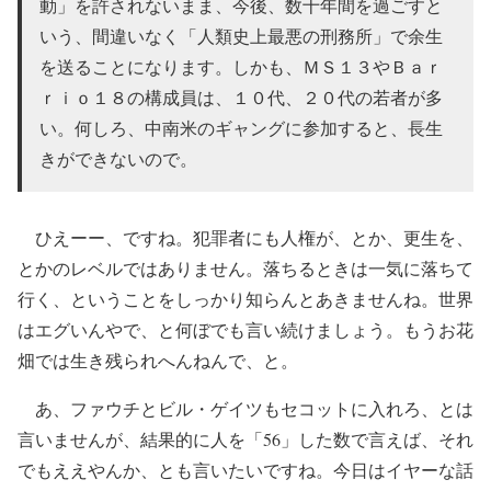
動」を許されないまま、今後、数十年間を過ごすと
いう、間違いなく「人類史上最悪の刑務所」で余生
を送ることになります。しかも、ＭＳ１３やＢａｒ
ｒｉｏ１８の構成員は、１０代、２０代の若者が多
い。何しろ、中南米のギャングに参加すると、長生
きができないので。
ひえーー、ですね。犯罪者にも人権が、とか、更生を、
とかのレベルではありません。落ちるときは一気に落ちて
行く、ということをしっかり知らんとあきませんね。世界
はエグいんやで、と何ぼでも言い続けましょう。もうお花
畑では生き残られへんねんで、と。
あ、ファウチとビル・ゲイツもセコットに入れろ、とは
言いませんが、結果的に人を「56」した数で言えば、それ
でもええやんか、とも言いたいですね。今日はイヤーな話