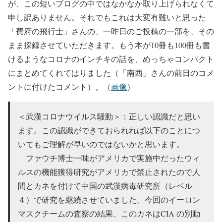
が、この短いブログの中ではなかなか取り上げられなくて
申し訳ありません。それでもこれは大変有難いと思った
「費府の飛行士」さんの、一昨日のご投稿の一部を、その
まま採録させていただきます。もう本が10冊も100冊も書
けるようなコロナのインチキの話を、めっちゃコンパクト
にまとめてくれてはりました（「南西」さんの前日のコメ
ントに付けたコメント）。（
画像
）
＜武漢コロナウイルス騒動＞：正しい認識だと思い
ます。この認識ができておられれば以下のことにつ
いてもご理解が早いのではないかと思います。
ファウチ博士一味がアメリカで実施中だったウィ
ルスの機能獲得研究がアメリカで禁止されたので人
間とカネを付けて中国の武漢病毒研究所（レベル
４）で研究を継続させていました。今回のイーロン
マスクチームの査察の結果、このカネはCIA の別動