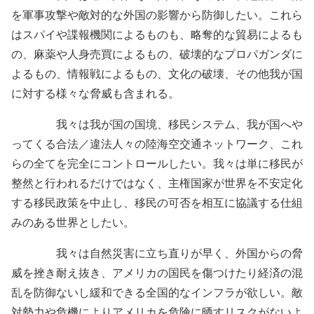
を軍事攻撃や敵対的な外国の影響から防御したい。これら
はスパイや諜報機関によるものも、略奪的な貿易によるも
の、麻薬や人身売買によるもの、破壊的なプロパガンダに
よるもの、情報戦によるもの、文化の破壊、その他我が国
に対する様々な脅威も含まれる。
我々は我が国の国境、移民システム、我が国へや
ってくる合法／違法人々の陸海空交通ネットワーク、これ
らの全てを完全にコントロールしたい。我々は単に移民が
整然と行われるだけではなく、主権国家が世界を不安定化
する移民政策を中止し、移民の可否を相互に協議する仕組
みのある世界としたい。
我々は自然災害に立ち直りが早く、外国からの脅
威を挫き耐え抜き、アメリカの国民を傷つけたり経済の混
乱を防御ないし緩和できる全国的なインフラが欲しい。敵
対勢力や危機によりアメリカを危険に晒すリスクがないよ