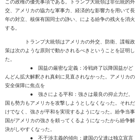
この政権の優先事項である。トランプ大統領は非伝統的外
交、アメリカの協力な軍事力、経済的な影響力を用いて長
年の対立、核保有国同士の諍い、による紛争の残火を消火
する。
トランプ大統領はアメリカの外交、防衛、諜報政
策は次のような原則で動かされるべきということを証明し
た。
● 国益の厳密な定義：冷戦終了以降国益がど
んどん拡大解釈され真剣に見直されなかった。アメリカの
安全保障に焦点を
● 強さによる平和：強さは最良の抑止力だ。
国も勢力もアメリカを攻撃しようとしなくなった。それだ
けでなく、強さが平和を実現するようになった。紛争当事
国がアメリカの強さを頼ってくるようになったから紛争解
決がしやすくなった。
● 不干渉主義的傾向：建国の父達は独立宣言