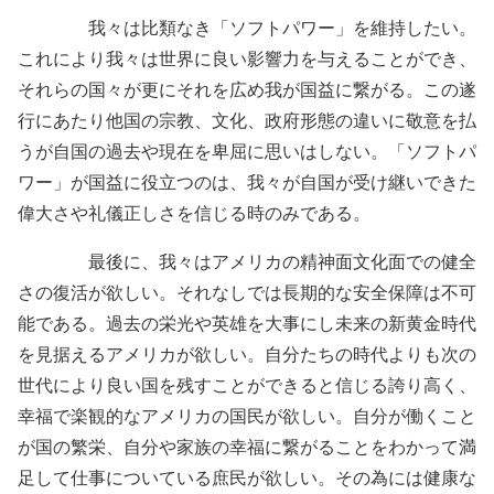
我々は比類なき「ソフトパワー」を維持したい。
これにより我々は世界に良い影響力を与えることができ、
それらの国々が更にそれを広め我が国益に繋がる。この遂
行にあたり他国の宗教、文化、政府形態の違いに敬意を払
うが自国の過去や現在を卑屈に思いはしない。「ソフトパ
ワー」が国益に役立つのは、我々が自国が受け継いできた
偉大さや礼儀正しさを信じる時のみである。
最後に、我々はアメリカの精神面文化面での健全
さの復活が欲しい。それなしでは長期的な安全保障は不可
能である。過去の栄光や英雄を大事にし未来の新黄金時代
を見据えるアメリカが欲しい。自分たちの時代よりも次の
世代により良い国を残すことができると信じる誇り高く、
幸福で楽観的なアメリカの国民が欲しい。自分が働くこと
が国の繁栄、自分や家族の幸福に繋がることをわかって満
足して仕事についている庶民が欲しい。その為には健康な