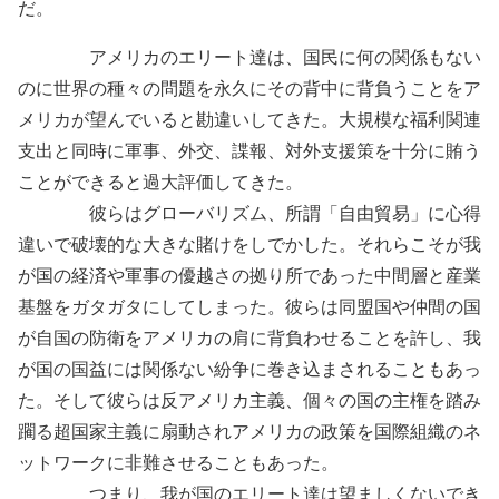
だ。
アメリカのエリート達は、国民に何の関係もない
のに世界の種々の問題を永久にその背中に背負うことをア
メリカが望んでいると勘違いしてきた。大規模な福利関連
支出と同時に軍事、外交、諜報、対外支援策を十分に賄う
ことができると過大評価してきた。
彼らはグローバリズム、所謂「自由貿易」に心得
違いで破壊的な大きな賭けをしでかした。それらこそが我
が国の経済や軍事の優越さの拠り所であった中間層と産業
基盤をガタガタにしてしまった。彼らは同盟国や仲間の国
が自国の防衛をアメリカの肩に背負わせることを許し、我
が国の国益には関係ない紛争に巻き込まされることもあっ
た。そして彼らは反アメリカ主義、個々の国の主権を踏み
躙る超国家主義に扇動されアメリカの政策を国際組織のネ
ットワークに非難させることもあった。
つまり、我が国のエリート達は望ましくないでき