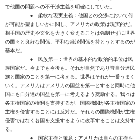
で他国の問題への不干渉主義を明確にしていた。
● 柔軟な現実主義：他国との交渉において何
が可能か望ましいかに関し、アメリカの政策は現実的だ。
相手国の歴史や文化を大きく変えることは強制せずに世界
の国々と良好な関係、平和な経済関係を持とうとするのが
基本だ。
● 民族第一：世界の基本的な政治的単位は民
族国家だ。今までも今後も。それが自然であり皆自分達民
族と国家のことを第一に考える。世界はそれが一番うまく
いく。アメリカはアメリカの国益を第一とすると同時に他
国にも自分達の国益を第一に考えるよう奨励する。我々は
各主権国家の権利を支持するが、国際機関が各主権国家の
主権を侵害することには反対だ。それらの国際機関が主権
侵害ではなく各国を支援するように改革することは支持す
る。
● 国家主権と敬意：アメリカは自らの主権を