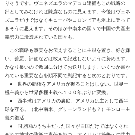
りそうです。ヴェネズエラのマデュロ逮捕もこの戦略の一
部としてみなければ陳腐なものに見えます。今後はヴェネ
ズエラだけではなくキューバやコロンビアも俎上に登って
きそうに思えます。そのほか中南米の国々で中国や共産主
義勢力に浸透されている国々も。
この戦略も事実をお伝えすることに主眼を置き、好き嫌
い、善悪、評価などは敢えて記述しないように努めます。
かなり長いので数回に分けてお送りします。いくつか書か
れている重要な点を順不同で列記すると次のとおりです。
● 世界の覇権をアメリカが握ることはしない。世界一
極主義から世界多極主義へ１００年ぶりに変換。
● 西半球はアメリカの裏庭。アメリカは主として西半
球を守る。（北中南米、グリーンランドも？）モンロー主
義の復活
● 同盟国のうち主だった国々が自国だけではなくそれ
ぞれの地域の防衛に責任を持つ。アメリカは紛争への武力