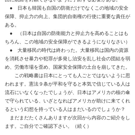
● 日本も韓国も自国の防衛だけでなくこの地域の安全
保障、抑止力の向上、集団的自衛権の行使に重要な責任が
ある。
● （日本は自国の防衛能力と抑止力を高めることはも
ちろん、この地域の安全保障ができるようになりなさい）
● 大量移民の時代は終わった。大量移民は国内の資源
を消耗させ暴力や犯罪が多発し治安を乱し社会の団結を弱
め、労働市場を歪め、国家安全保障の土台を崩してきた。
この戦略書は日本にとっても人ごとではないように思
われます。憲法９条が平和を守ると本気で信じている人は
流石にいなくなったでしょうが、日本はアメリカの核の傘
で守られている、いざとなればアメリカが助けに来てくれ
るという幻想を持っている人はまだいるのでしょうか？
まだまだたくさんありますが次回から内容のご紹介をし
ます。ご自分でご確認下さい。（続く）