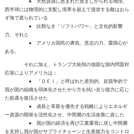
● 天然資源に恵まれた羨ましがられる地理。
西半球には物理的に支配し境界を超えて侵攻する敵はおら
ず海で遮られている
● 比類なき「ソフトパワー」と文化的影響
力、それと
● アメリカ国民の勇気、意志の力、愛国心が
ある。
それに加え、トランプ大統領の強固な国内問題対
応策によりアメリカは：
● 「ＤＥＩ」と呼ばれた差別的、反競争的で
我が国の組織を弱体化させたやり方を拭い去り能力に応じ
た処遇を復活させた
● 成長と革新を優先する戦略によりエネルギ
ー資源の開発を活性化させ、中間層の生活改善に資した
● 我が国の経済を再び工業重視に戻し中間層
を支持し我が国がサプライチェーンと生産能力をコントロ