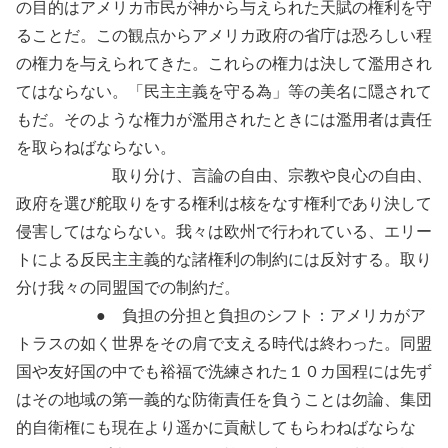
の目的はアメリカ市民が神から与えられた天賦の権利を守
ることだ。この観点からアメリカ政府の省庁は恐ろしい程
の権力を与えられてきた。これらの権力は決して濫用され
てはならない。「民主主義を守る為」等の美名に隠されて
もだ。そのような権力が濫用されたときには濫用者は責任
を取らねばならない。
取り分け、言論の自由、宗教や良心の自由、
政府を選び舵取りをする権利は核をなす権利であり決して
侵害してはならない。我々は欧州で行われている、エリー
トによる反民主主義的な諸権利の制約には反対する。取り
分け我々の同盟国での制約だ。
● 負担の分担と負担のシフト：アメリカがア
トラスの如く世界をその肩で支える時代は終わった。同盟
国や友好国の中でも裕福で洗練された１０カ国程には先ず
はその地域の第一義的な防衛責任を負うことは勿論、集団
的自衛権にも現在より遥かに貢献してもらわねばならな