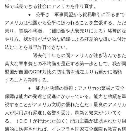
域で成長できる社会にアメリカを作り直す。
● 公平さ：軍事同盟から貿易取引に至るまで
アメリカは他国から公平に扱われることを主張する。ただ
乗り、貿易不均衡、（補助金や大安売りによる）略奪的な
やり方、我が国が歴史的な経緯による好意的な扱いに付け
込むことを最早許容できない。
過去何十年もの間アメリカが注ぎ込んできた
莫大な軍事費との不均衡を是正する第一歩として、我が同
盟国が自国のGDP対比の防衛費を現在よりも遥かに増額
することを期待する。
● 能力と功績の重視：アメリカの繁栄と安全
保障は能力の発達と促進にかかっている。能力と功績を重
視することがアメリカ文明の優れた点だ：最良のアメリカ
人が採用され昇進し名誉を受け、刷新と繁栄がついてく
る。（ＤＥＩが行われた如く）能力主義が破壊されたり組
織的に妨害されれば、インフラも国家安全保障も教育も研