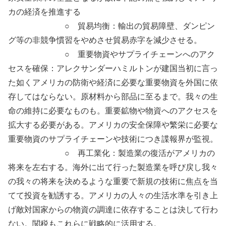
カの経済を推進する
○ 貿易均衡：輸出の貿易障壁、ダンピン
グ等の非競争慣習をやめさせ貿易赤字を減少させる。
○ 重要物資やサプライチェーンへのアク
セスを確保：アレクサンダーハミルトンが建国当初に言っ
た如くアメリカの防衛や経済に必要な重要物資を外国に依
存してはならない。原材料から部品に至るまで。我々の生
命の維持に必要なものも。重要鉱物や物資へのアクセスを
拡大する必要がある。アメリカの安全保障や繁栄に必要な
重要物資のサプライチェーンや技術につき諜報界が監視。
○ 再工業化：製造業の復活がアメリカの
将来を左右する。海外に出て行った製造業を呼び戻し我々
の我々の将来を決めるような重要で新規の技術に焦点を当
てて投資を勧誘する。アメリカの人々の生活水準を引き上
げ敵対国家からの物資の調達に依存することは決して行わ
ない。関税もこれらに戦略的に活用する。