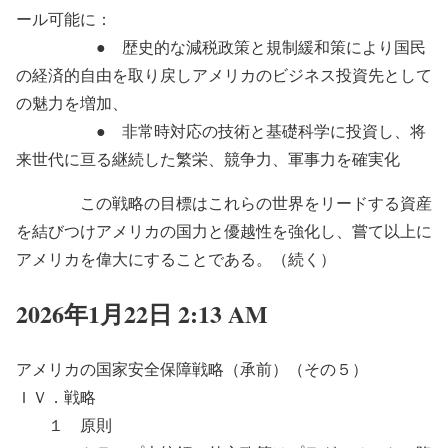
ール可能に：
● 歴史的な減税政策と規制緩和策により国民
の経済的自由を取り戻しアメリカのビジネス投資先として
の魅力を増加、
● 非常時対応の技術と基礎科学に投資し、将
来世代に亘る継続した繁栄、競争力、軍事力を確実化
この戦略の目標はこれらの世界をリードする資産
を結びつけアメリカの国力と優越性を強化し、嘗て以上に
アメリカを偉大にすることである。（続く）
2026年1月22日 2:13 AM
アメリカの国家安全保障戦略（承前）（その５）
ＩＶ．戦略
１ 原則