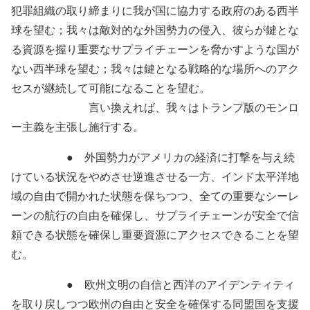
犯罪組織の取り締まりに我が国に協力する政府のある西半
球を望む；我々は敵対的な外国勢力の侵入、彼らが鍵とな
る資源を握り重要なサプライチェーンを脅かすような国が
ない西半球を望む；我々は鍵となる戦略的な場所へのアク
セスが継続して可能になることを望む。
言い換えれば、我々はトランプ版のモンロ
ー主義を主張し施行する。
● 外国勢力がアメリカの経済に打撃を与え続
けている状況をやめさせ逆進させる一方、インド太平洋地
域の自由で開かれた状態を保ちつつ、全ての重要なシーレ
ーンの航行の自由を確保し、サプライチェーンが安全で信
頼できる状態を確保し重要資源にアクセスできることを望
む。
● 欧州文明の自信と西洋のアイデンティティ
を取り戻しつつ欧州の自由と安全を確保する同盟国を支援