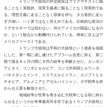
トランプ大統領の外交政策はプラグマチストに陥
ることなく実践的、現実主義者に陥ることなく現実的であ
る。理想主義に走ることなく節操を持ち、タカ派的に走ら
ず力強い、ハト派ではなく控えめである。伝統的な政治の
イデオロギーでは括れない。何がアメリカの国益になるの
か、という観点から動機付けられている。簡単に言えばア
メリカファーストである。
トランプ大統領は平和の大統領という遺産を強固
にした。第一期に成し遂げたアブラハム合意に加え、第二
期で過去８ヶ月の間に８件の紛争を和解させた。カンボジ
アとタイ、コソボとセルビア、コンゴ共和国とルワンダ、
パキスタンとインド、イスラエルとイラン、エジプトとエ
チオピア、アルメニアとアゼルバイジャン、ガザ戦争を終
わらせ人質を解放させた。
地域紛争が世界を巻き込む大戦争になる前に終わ
らせるというのが米軍最高司令官であるトランプ大統領と