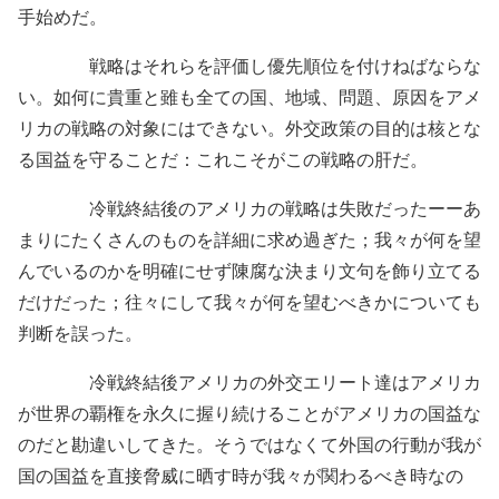
手始めだ。
戦略はそれらを評価し優先順位を付けねばならな
い。如何に貴重と雖も全ての国、地域、問題、原因をアメ
リカの戦略の対象にはできない。外交政策の目的は核とな
る国益を守ることだ：これこそがこの戦略の肝だ。
冷戦終結後のアメリカの戦略は失敗だったーーあ
まりにたくさんのものを詳細に求め過ぎた；我々が何を望
んでいるのかを明確にせず陳腐な決まり文句を飾り立てる
だけだった；往々にして我々が何を望むべきかについても
判断を誤った。
冷戦終結後アメリカの外交エリート達はアメリカ
が世界の覇権を永久に握り続けることがアメリカの国益な
のだと勘違いしてきた。そうではなくて外国の行動が我が
国の国益を直接脅威に晒す時が我々が関わるべき時なの