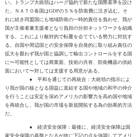
い。トランプ大統領はハーグ協約で新たな国際基準を設け
た。ＮＡＴＯ各国はGDPの５％を防衛費に注ぎ込む。そ
れに続き同盟国にも地域防衛の一時的責任を負わせ、我が
国が主催者兼支援者となり負担の分担ネットワークを組織
する。これにより敵対的で転覆を企てている勢力に対抗す
る。自国や周辺国との安全保障を自発的に取り組み責任の
拡大を厭わず我が国と協調して輸出コントロールをする国
に〜可能性としては商業面、技術の共有、防衛機器の供給
面において〜対しては支援する用意がある。
● 平和を通じての再統合：大統領の指示によ
り我が国の核となる国益に直結する国や地域の和平の仲介
を行うことは安定を深めアメリカの影響力を高め国や地域
を再統合し、我が国の市場を新規開拓する為の効果的方法
だ。
● 経済安全保障：最後に、経済安全保障は国
家安全保障の基盤となるが故に下記の点を強調してアメリ