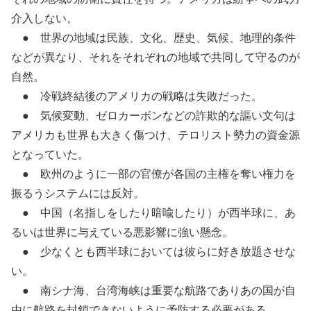
介入しない。
● 世界の地域は民族、文化、歴史、気候、地理的条件
などが異なり、それをそれぞれの地域で共同して守るのが
自然。
● 冷戦終結後のアメリカの戦略は失敗だった。
● 気候変動、ゼロカーボンなどの詐欺的な謳い文句は
アメリカも世界も大きく傷つけ、テロリスト勢力の資金源
となっていた。
● 欧州のように一部の官僚が各国の主権を奪い権力を
振るうシステムには反対。
● 中国（名指しをしたり暗喩したり）が西半球に、あ
るいは世界に与えている悪影響に強い懸念。
● 少なくとも西半球においては彼らに好き放題させな
い。
● 南シナ海、台湾海峡は重要な航路でありあの国が自
由に航路を封鎖できないように予防する必要がある。