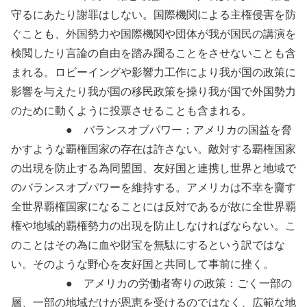
守るにあたり謝罪はしない。国際機関による主権侵害を防
ぐことも、外国勢力や国際機関や団体が我が国民の講演を
検閲したり言論の自由を踏み躙ることをさせないことも含
まれる。ロビーイングや影響力工作により我が国の政策に
影響を与えたり我が国の移民政策を操り我が国で外国勢力
のために動くように投票させることも含まれる。
● バランスオブパワー：アメリカの国益を脅
かすような覇権国家の存在は許さない。敵対する覇権国家
の出現を防止する為同盟国、友好国と連携し世界と地域で
のバランスオブパワーを維持する。アメリカは不幸を齎す
全世界覇権国家になることには反対であるが故に全世界覇
権や地域的覇権勢力の出現を防止しなければならない。こ
のことはその為に血や財宝を無駄にするという訳ではな
い。そのような野心を友好国と共同して事前に挫く。
● アメリカの労働者寄りの政策：ごく一部の
層、一部の地域だけが恩恵を受けるのではなく、広範な地