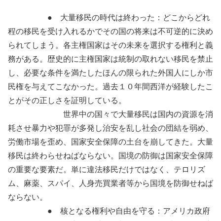
● 大量移民の時代は終わった：どこからどれ
程の移民を受け入れるかでその国の将来は不可逆的に決め
られてしまう。各主権国家はその未来を選択する権利と義
務がある。歴史的に主権国家は統制の取れない移民を禁止
し、必要な条件を満たしたほんの限られた外国人にしか市
民権を与えてこなかった。過去１０年間西洋が経験したこ
とがその正しさを証明している。
世界中の国々で大量移民は国内の資源を消
耗させ暴力や犯罪が多発し治安を乱し社会の団結を弱め、
労働市場を歪め、国家安全保障の土台を崩してきた。大量
移民は終わらせねばならない。国境の防御は国家安全保障
の重要な要素だ。単に違法移民だけではなく、テロリズ
ム、麻薬、スパイ、人身売買業者等から国境を防御せねば
ならない。
● 核となる権利や自由を守る：アメリカ政府