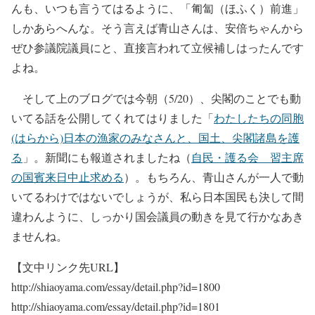
んも、いつも言うてはるように、「匍匐（ほふく）前進」
しかあらへんな。そう言えば青山さんは、安倍ちゃんから
ぜひ参議院議員にと、直接言われて立候補しはったんです
よね。
そして上のブログでは今朝（5/20）、尖閣のことでも動
いてる話を公開してくれてはりました「
わたしたちの同胞
(はらから)日本の漁家のみなさんと、国土、尖閣諸島を護
る
」。新聞にも報道されましたね（
自民・護る会 習主席
の国賓来日中止求める
）。もちろん、青山さんが一人で動
いてるわけではないでしょうが、私ら日本国民も決して間
違わんように、しっかり国会議員の動きを見て行かなあき
ませんね。
【文中リンク先URL】
http://shiaoyama.com/essay/detail.php?id=1800
http://shiaoyama.com/essay/detail.php?id=1801