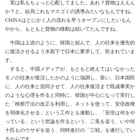
実は私もちょっと心配してました。あれ？貨物はええん
か？と。結局これもマスゴミの誘導みたいなもんですね。
CHINAはとにかく人の流れを早うオープンにしたいもん
やから、もともと貨物の移動は続いてたんですね。
中国は上述のように、韓国と組んで、人の往来を優先的
に復活させるよう水面下で日本に要求して、拒まれていま
す。
すると、中国メディアが、もともと絶えてはいなかった
モノの往来が復活したかのように強調し、装い、日本国民
に、人の往来と混同させて、人の往来復活まで既成事実か
のような心理を作ると同時に、韓国が中心になって実行し
た「検察庁法の改正を利用し、ネットを使って、安倍政権
を弱体化させる」という工作とも連動し、「安倍は何をや
っている」という世論を作るという、二兎を追う、いや何
十匹ものウサギを追う、同時進行の「三戦」を遂行してい
るからです。