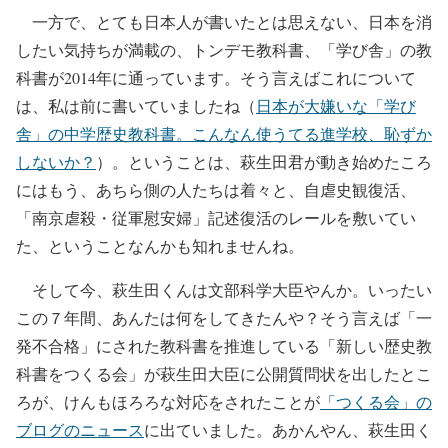
一方で、とても日本人が書いたとは思えない、日本を消
したい気持ちが満載の、トンデモ教科書、「学び舎」の教
科書が2014年に通っています。そう言えばこれについて
は、私は前に書いていましたね（
日本が大嫌いな「学び
舎」の中学歴史教科書。こんなん使うてる進学校、恥ずか
しないか？
）。ということは、萩生田君が動き始めたころ
にはもう、あちら側の人たちは着々と、自虐史観復活、
「南京虐殺・従軍慰安婦」記述復活のレールを敷いてい
た、ということなんかも知れませんね。
そして今、萩生田くんは文部科学大臣やんか。いったい
この７年間、あんたは何をしてきたんや？そう言えば「一
発不合格」にされた教科書を推進している「新しい歴史教
科書をつくる会」が萩生田大臣に公開質問状を出したとこ
ろが、けんもほろろな対応をされたことが
「つくる会」の
ブログのニュース
に出ていました。あかんやん、萩生田く