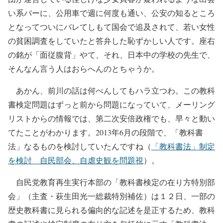
い系バーに、公用車で週に何度も通い、公安の知るところ
となってついにバレてしもて国会で追及されて、若い女性
の貧困調査をしていたと答弁した恥ずかしい人です。座右
の銘が「面従腹背」やて、それ、日本中の学校の先生で、
そんなん言う人はおらへんのとちゃうか。
あかん、前川の話は何べんしてもハラ立つわ。この教科
書検定問題はずっと前から問題になっていて、メーリング
リストからの情報では、第二次安倍政権でも、早々と動い
てたことがわかります。2013年6月の段階で、「教科書
法」なるものを検討していたんですね（
「教科書法」制定
を検討 自民部会、自虐史観を問題視
）。
自民党教育再生実行本部の「教科書検定の在り方特別部
会」（主査・萩生田光一総裁特別補佐）は１２日、一部の
歴史教科書に見られる偏向的な記述を是正するため、教科