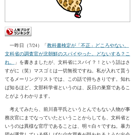
一昨日（7/24）「
教科書検定が「不正」どころやない、
文科省の調査官が北朝鮮のスパイやった。どないする？こ
れ。
」を書きましたが、文科省にスパイ？！という話はさ
すがに（笑）マスゴミは一切無視ですね。私が入れて貰う
てるメーリングリストでは、この話で持ちきりです。知れ
ば知るほど、文部科学省というのは、反日の巣窟であるこ
とがようわかります。
考えてみたら、前川喜平氏というとんでもない人物が事
務次官にまでなっていたということからしても、文科省と
いうのは異様な官庁であることは、明々白々ですね。暴力
団が運営している怪しげな少女買春が疑われるような出会