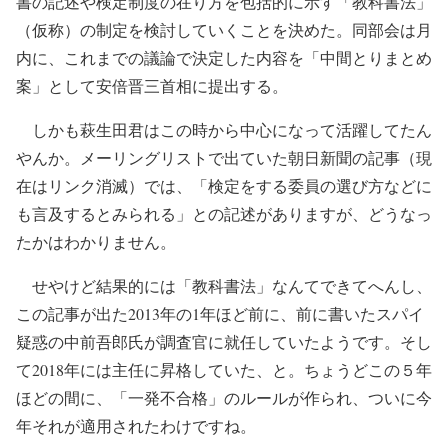
書の記述や検定制度の在り方を包括的に示す「教科書法」
（仮称）の制定を検討していくことを決めた。同部会は月
内に、これまでの議論で決定した内容を「中間とりまとめ
案」として安倍晋三首相に提出する。
しかも萩生田君はこの時から中心になって活躍してたん
やんか。メーリングリストで出ていた朝日新聞の記事（現
在はリンク消滅）では、「検定をする委員の選び方などに
も言及するとみられる」との記述がありますが、どうなっ
たかはわかりません。
せやけど結果的には「教科書法」なんてできてへんし、
この記事が出た2013年の1年ほど前に、前に書いたスパイ
疑惑の中前吾郎氏が調査官に就任していたようです。そし
て2018年には主任に昇格していた、と。ちょうどこの５年
ほどの間に、「一発不合格」のルールが作られ、ついに今
年それが適用されたわけですね。