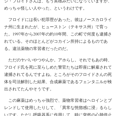
ジ・フロイドさんは、もう英雄みたいになっていますが、
めっちゃ怪しい人やった、というわけです。
フロイドには長い犯罪歴があった。彼はノースカロライ
ナ州に生まれたが、ヒューストン（テキサス州）で育っ
た。1997年から2007年の約10年間、この町で何度も逮捕さ
れている。そのほとんどがコカイン所持によるものであ
る。違法薬物の常習者だったのだ。
ただのヤバいやつやんか。アホらし。それでもあの時、
フロイド氏を死に至らしめた警官たちは即座に解雇されて
逮捕されてるんですよね。ところがそのフロイドさんの死
体を司法解剖した結果、合成麻薬であるフェンタニルが検
出されてたんやそうです。
この麻薬はめっちゃ強烈で、薬物常習者はヘロインとブ
レンドして使用したりして、「異常な恍惚感に浸」るらし
いです。ただし呼吸器系に作用して、時に突然の心肺停止