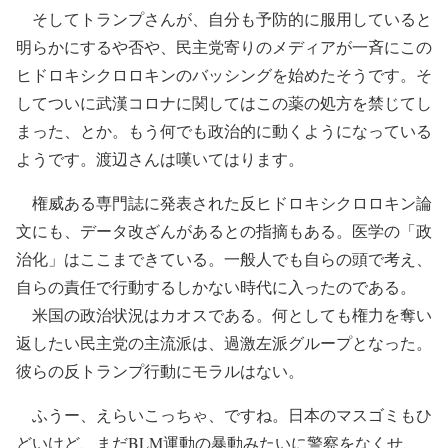
そしてトランプさんが、自分も予防的に服用していると
明らかにするや否や、民主党寄りのメディアが一斉にこの
ヒドロキシクロロキンのバッシングを始めたそうです。そ
してついに武漢コロナに関してはこの薬の処方を禁じてし
まった、とか。もう何でも政治的に動くようになっている
ようです。渡辺さんは嘆いてはります。
権威ある専門誌に発表された反ヒドロキシクロロキン論
文にも、データ改ざんがあるとの指摘もある。医学の「政
治化」はここまできている。一般人でも自らの頭で考え、
自らの責任で行動するしかない時代に入ったのである。
米国の政治状況はカオスである。何としても権力を奪い
返したい民主党の主流派は、過激左派グループとなった。
彼らの反トランプ行動にモラルはない。
ふうー、えらいこっちゃ、ですね。日本のマスゴミもひ
どいけど、まだBLM運動の暴動みたいに警察をなくせ、