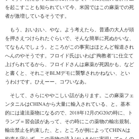
を起こすことも知られていて今、米国ではこの麻薬での死
者が激増しているそうです。
もう、おいおい、やな。よう考えたら、普通の大人が頭
を押さえつけられたぐらいで、そんな簡単に死ぬかいな、
てなもんでしょう。ところがこの事実はほとんど報道され
へんのやそうです。フロイド氏はいわば”殉教者”に仕立て
上げられてるから、フロイドさんは麻薬が死因かも、など
と書くと、それこそBLMデモに襲撃されかねない、とい
うわけです。ひえーー、コワいなあ。
そして、さらにややこしい話があります。この麻薬フェ
ンタニルはCHINAから大量に輸入されている、と。基本
的には違法薬物になるので、2018年12月のG20の時に、ト
ランプ＝習会談があって、その時にこの薬物の輸出規制、
輸出禁止を約束した、と。ところが例によってCHINAは
約束を守らず、この薬物の流入はいまだに実現してへんの