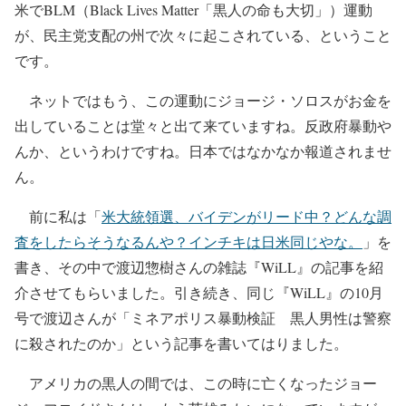
米でBLM（Black Lives Matter「黒人の命も大切」）運動
が、民主党支配の州で次々に起こされている、ということ
です。
ネットではもう、この運動にジョージ・ソロスがお金を
出していることは堂々と出て来ていますね。反政府暴動や
んか、というわけですね。日本ではなかなか報道されませ
ん。
前に私は「
米大統領選、バイデンがリード中？どんな調
査をしたらそうなるんや？インチキは日米同じやな。
」を
書き、その中で渡辺惣樹さんの雑誌『WiLL』の記事を紹
介させてもらいました。引き続き、同じ『WiLL』の10月
号で渡辺さんが「ミネアポリス暴動検証 黒人男性は警察
に殺されたのか」という記事を書いてはりました。
アメリカの黒人の間では、この時に亡くなったジョー