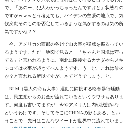
で、「あのー、犯人わかっちゃったんですけど」状態なの
ですがｗｗｗどう考えても、バイデンの主張の地点で、気
候変動そのものを否定しているような気がするのは気の所
為ですかね？？
今、アメリカの西部の各州で山火事が猛威を振るってい
るようです。ただ、地図で見ると、「ちゃんと国境は守っ
てる」と言われるように、南北に隣接するカナダやらメキ
シコでは火事が起きてへんようです。うーむ、これは放火
か？と言われる所以ですが、さてどうでしょう、と。
BLM（黒人の命も大事）運動に隣接する略奪暴行騒動
は、民主党からのお金が流れているというウワサもありま
す。何度も書いてますが、今やアメリカは内戦状態やな、
というわけです。そしてそこにCHINAの影もある、とい
うことで、先日はこんなツイートが世界中に流れていまし