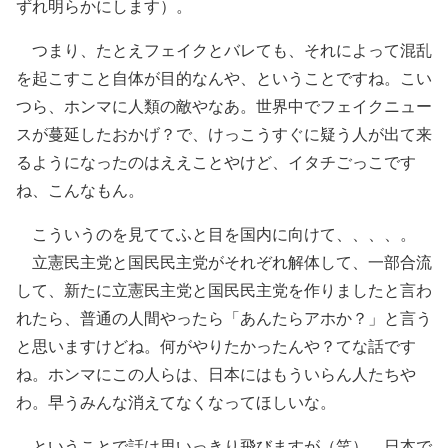
ずれ明らかにします）。
つまり、たとえフェイクとバレても、それによって混乱
を起こすこと自体が目的なんや、ということですね。こい
つら、ホンマに人類の敵やなあ。世界中でフェイクニュー
スが蔓延したおかげ？で、けっこうすぐに疑う人が出て来
るようになったのはええことやけど、イタチごっこです
ね、こんなもん。
こういうのを見ててふと目を国内に向けて、、、、。
立憲民主党と国民民主党がそれぞれ解体して、一部合流
して、新たに立憲民主党と国民民主党を作りましたと言わ
れたら、普通の人間やったら「あんたらアホか？」と言う
と思いますけどね。何がやりたかったんや？てな話です
ね。ホンマにこの人らは、日本にはもういらん人たちや
わ。早うみんな消えてなくなってほしいな。
ということで話は思いっきり飛びますが（笑）、日本で