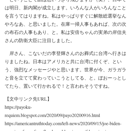
は明日、新内閣が成立します。いろんな人がいろんなこと
を言うてはりますね。私はやっぱりすぐに解散総選挙なん
やろなあ、と思いました。在庫一掃人事もあれば、次の次
の布石の人事もあり、と。私は安倍ちゃんの実弟の岸信夫
さんの防衛大臣に注目しました。
岸さん、こないだの李登輝さんのお葬式に台湾へ行きは
りましたね。日本はアメリカと共に台湾に付くぞ、とい
う、強烈なメッセージやと思います。世界が今、ガラガラ
と音を立てて変わっていこうとしてる、と。ぼおーっとし
てたら、置いて行かれるで！と言われそうですね。
【文中リンク先URL】
https://payoku-
requiem.blogspot.com/2020/09/payo20200916.html
https://americantruthtoday.com/left-news/2020/09/15/joe-biden-