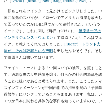
た（
突發事件[Breaking News]100点 @breakup1984
）。
私もこれをツイッターで見かけてビックリしました。中
国共産党のスパイが、ドローンでアメリカ西海岸を放火し
て回っていたのがFBIに見つかって逮捕された、というツ
イートです。これに関して昨日（9/15）に「
篠原常一郎の
インテリジェンス・ウェポン
」で篠原さんが、これはフェ
イク、と教えてくれてはりました。
FBIのポートランド支
局が、それは誤報という声明
を出したんやそうです。そし
て篠原さんは書いてはります。
フェイクニュースによる「中国スパイの陰謀」を流すこと
で、過激な層の反中感情を煽り、何らかの社会的混乱を誘
うことに狙いがあると考えられます。また、こうしたディ
スインフォメーションが中国内部での担当部局の「予算獲
得競争」にリンクしていることもままあります（私は、い
くつか日本に関わる具体的な事件も知っていますので、い