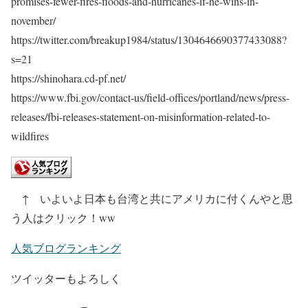
promises-fewer-fires-floods-and-hurricanes-if-he-wins-in-
november/
https://twitter.com/breakup1984/status/1304646690377433088?
s=21
https://shinohara.cd-pf.net/
https://www.fbi.gov/contact-us/field-offices/portland/news/press-
releases/fbi-releases-statement-on-misinformation-related-to-
wildfires
↑ いよいよ日本も台湾と共にアメリカに付くんやと思
う人はクリック！ww
人気ブログランキング
ツイッターもよろしく