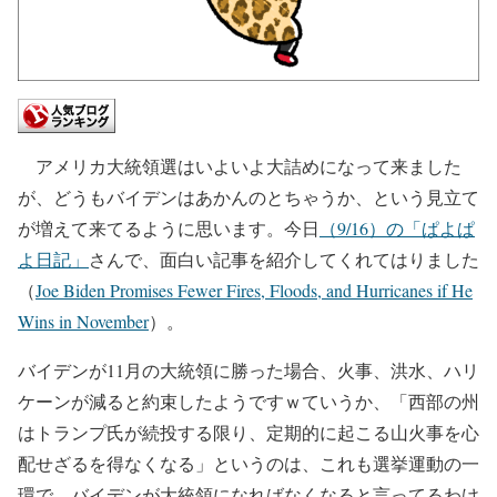
アメリカ大統領選はいよいよ大詰めになって来ました
が、どうもバイデンはあかんのとちゃうか、という見立て
が増えて来てるように思います。今日
（9/16）の「ぱよぱ
よ日記」
さんで、面白い記事を紹介してくれてはりました
（
Joe Biden Promises Fewer Fires, Floods, and Hurricanes if He
Wins in November
）。
バイデンが11月の大統領に勝った場合、火事、洪水、ハリ
ケーンが減ると約束したようですｗていうか、「西部の州
はトランプ氏が続投する限り、定期的に起こる山火事を心
配せざるを得なくなる」というのは、これも選挙運動の一
環で、バイデンが大統領になればなくなると言ってるわけ