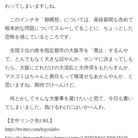
わってしまいますしね。
このインチキ「都構想」については、産経新聞も含めて
根本的な問題についてスルーしてることに、ちょっとした
恐怖を感じているところです。
全国２位の政令指定都市の大阪市を「廃止」するんや
で。とんでもなく大きな話やんか。ホンマに決まってしも
たら、大阪にどれだけの大混乱と大停滞をもたらすんか、
マスゴミはちゃんと責任もって報道せなあかんやんか、と
思いますね。期待でけへんけど。
何とかしてそんな大惨事を避けたいと思て、今日も書い
てしまいました。負けるわけにはいかへんわ。
【文中リンク先URL】
https://twitter.com/logoslabo
https://twitter.com/hiroyoshimura/status/1307970601290625026