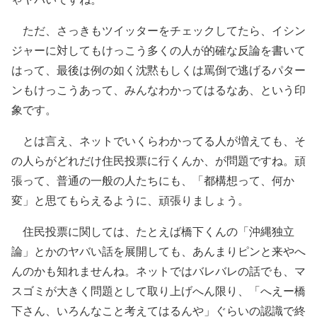
ただ、さっきもツイッターをチェックしてたら、イシン
ジャーに対してもけっこう多くの人が的確な反論を書いて
はって、最後は例の如く沈黙もしくは罵倒で逃げるパター
ンもけっこうあって、みんなわかってはるなあ、という印
象です。
とは言え、ネットでいくらわかってる人が増えても、そ
の人らがどれだけ住民投票に行くんか、が問題ですね。頑
張って、普通の一般の人たちにも、「都構想って、何か
変」と思てもらえるように、頑張りましょう。
住民投票に関しては、たとえば橋下くんの「沖縄独立
論」とかのヤバい話を展開しても、あんまりピンと来やへ
んのかも知れませんね。ネットではバレバレの話でも、マ
スゴミが大きく問題として取り上げへん限り、「へえー橋
下さん、いろんなこと考えてはるんや」ぐらいの認識で終