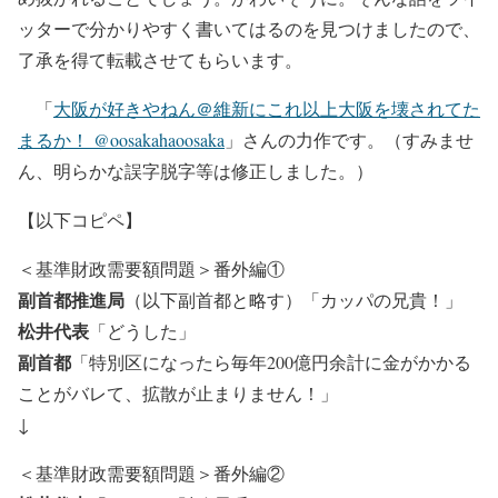
ッターで分かりやすく書いてはるのを見つけましたので、
了承を得て転載させてもらいます。
「
大阪が好きやねん＠維新にこれ以上大阪を壊されてた
まるか！ @oosakahaoosaka
」さんの力作です。（すみませ
ん、明らかな誤字脱字等は修正しました。）
【以下コピペ】
＜基準財政需要額問題＞番外編①
副首都推進局
（以下副首都と略す）「カッパの兄貴！」
松井代表
「どうした」
副首都
「特別区になったら毎年200億円余計に金がかかる
ことがバレて、拡散が止まりません！」
↓
＜基準財政需要額問題＞番外編②