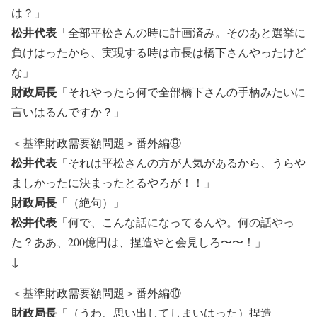
は？」
松井代表
「全部平松さんの時に計画済み。そのあと選挙に
負けはったから、実現する時は市長は橋下さんやったけど
な」
財政局長
「それやったら何で全部橋下さんの手柄みたいに
言いはるんですか？」
＜基準財政需要額問題＞番外編⑨
松井代表
「それは平松さんの方が人気があるから、うらや
ましかったに決まったとるやろが！！」
財政局長
「（絶句）」
松井代表
「何で、こんな話になってるんや。何の話やっ
た？ああ、200億円は、捏造やと会見しろ〜〜！」
↓
＜基準財政需要額問題＞番外編⑩
財政局長
「（うわ、思い出してしまいはった）捏造