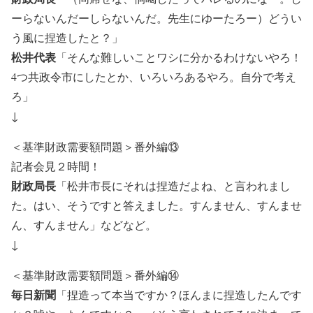
ーらないんだーしらないんだ。先生にゆーたろー）どうい
う風に捏造したと？」
松井代表
「そんな難しいことワシに分かるわけないやろ！
4つ共政令市にしたとか、いろいろあるやろ。自分で考え
ろ」
↓
＜基準財政需要額問題＞番外編⑬
記者会見２時間！
財政局長
「松井市長にそれは捏造だよね、と言われまし
た。はい、そうですと答えました。すんません、すんませ
ん、すんません」などなど。
↓
＜基準財政需要額問題＞番外編⑭
毎日新聞
「捏造って本当ですか？ほんまに捏造したんです