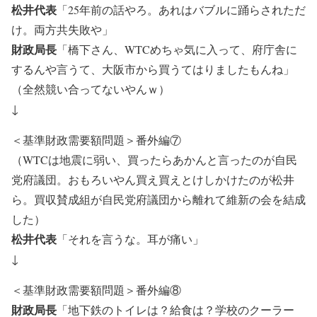
松井代表
「25年前の話やろ。あれはバブルに踊らされただ
け。両方共失敗や」
財政局長
「橋下さん、WTCめちゃ気に入って、府庁舎に
するんや言うて、大阪市から買うてはりましたもんね」
（全然競い合ってないやんｗ）
↓
＜基準財政需要額問題＞番外編⑦
（WTCは地震に弱い、買ったらあかんと言ったのが自民
党府議団。おもろいやん買え買えとけしかけたのが松井
ら。買収賛成組が自民党府議団から離れて維新の会を結成
した）
松井代表
「それを言うな。耳が痛い」
↓
＜基準財政需要額問題＞番外編⑧
財政局長
「地下鉄のトイレは？給食は？学校のクーラー