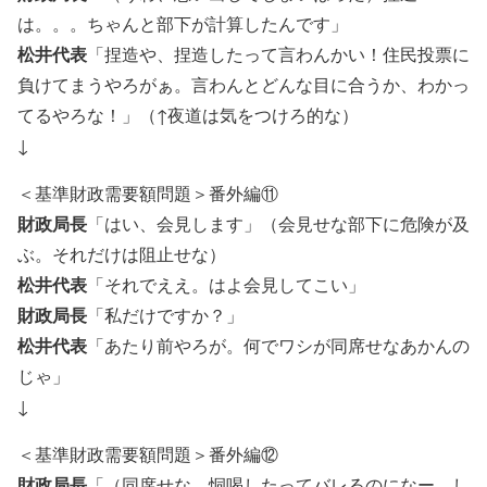
は。。。ちゃんと部下が計算したんです」
松井代表
「捏造や、捏造したって言わんかい！住民投票に
負けてまうやろがぁ。言わんとどんな目に合うか、わかっ
てるやろな！」（↑夜道は気をつけろ的な）
↓
＜基準財政需要額問題＞番外編⑪
財政局長
「はい、会見します」（会見せな部下に危険が及
ぶ。それだけは阻止せな）
松井代表
「それでええ。はよ会見してこい」
財政局長
「私だけですか？」
松井代表
「あたり前やろが。何でワシが同席せなあかんの
じゃ」
↓
＜基準財政需要額問題＞番外編⑫
財政局長
「（同席せな、恫喝したってバレるのになー。し