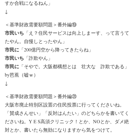
すか合戦になるねん」
↓
＜基準財政需要額問題＞番外編⑲
市民いち
「え？住民サービスは向上しまーす、って言うて
たやん。自慢しとったやん」
市民に
「200億円空から降ってきたらね」
市民いち
「詐欺やん」
市民に
「そやで。大阪都構想とは 壮大な 詐欺である」
by芭蕉（嘘ｗ）
↓
＜基準財政需要額問題＞番外編⑳
大阪市廃止特別区設置の住民投票に行ってくださいね。
「賛成さんせい」「反対はんたい」のどちらかを書いてく
ださいね。Y E S高須クリニック！とか、NOとか、ダメ絶
対とか、書いたら無効になりますから気をつけて。