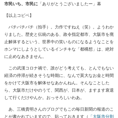
市民いち、市民に
「ありがとうございましたー」幕
【以上コピペ】
パチパチパチ（拍手）。力作ですねえ（笑）。ようわか
りました。歴史と伝統のある、政令指定都市、大阪市を廃
止解体するという、世界中の笑いものになるようなことを
ホンマにしようとしているインチキな「都構想」は、絶対
に止めなあきません。
この武漢コロナ禍で、誰がどう考えても、とんでもない
経済の停滞が続きそうな時期に、なんで莫大なお金と時間
をかけて大阪市を解体せなあかんねん。そんなことした
ら、大阪市だけやのうて、関西が、日本が、ますます衰退
して行くだけやんか。おっそろしいわあ。
あ、三橋貴明さんのブログでもこの毎日新聞の報道のこ
とが書かれていますので、貼っておきます（
「大阪市分割