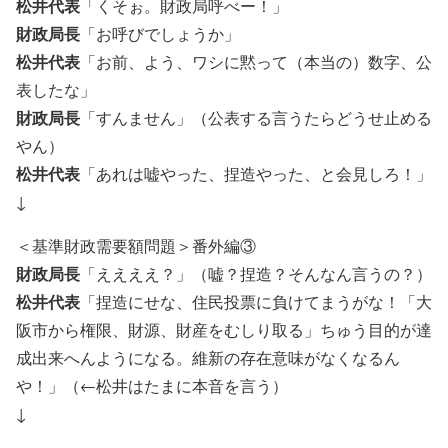
松井代表
「くそぉ。財政局呼べー！」
財政局長
「お呼びでしょうか」
松井代表
「お前、よう、ワシに黙って（本当の）数字、公
表したな」
財政局長
「すんません」（公表する言うたらどうせ止める
やん）
松井代表
「あれは嘘やった、捏造やった、と会見しろ！」
↓
＜基準財政需要額問題＞番外編③
財政局長
「ええええ？」（嘘？捏造？そんなん言うの？）
松井代表
「捏造にせな、住民投票に負けてまうがな！「大
阪市から権限、財源、財産をむしり取る」ちゅう目的が達
成出来へんようになる。維新の存在意味がなくなるん
や！」（←松井はたまに本音を言う）
↓