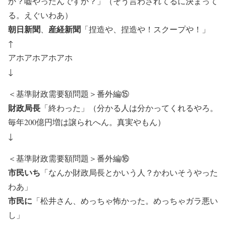
か？嘘やったんですか？」（そう言わされてるに決まって
る。えぐいわあ）
朝日新聞
産経新聞
、
「捏造や、捏造や！スクープや！」
↑
アホアホアホアホ
↓
＜基準財政需要額問題＞番外編⑮
財政局長
「終わった」（分かる人は分かってくれるやろ。
毎年200億円増は譲られへん。真実やもん）
↓
＜基準財政需要額問題＞番外編⑯
市民いち
「なんか財政局長とかいう人？かわいそうやった
わあ」
市民に
「松井さん、めっちゃ怖かった。めっちゃガラ悪い
し」