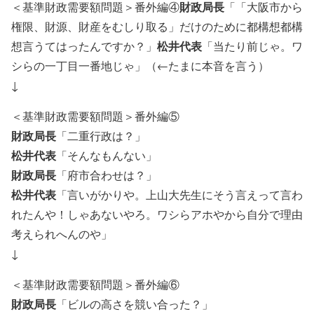
財政局長
＜基準財政需要額問題＞番外編④
「「大阪市から
権限、財源、財産をむしり取る」だけのために都構想都構
松井代表
想言うてはったんですか？」
「当たり前じゃ。ワ
シらの一丁目一番地じゃ」（←たまに本音を言う）
↓
＜基準財政需要額問題＞番外編⑤
財政局長
「二重行政は？」
松井代表
「そんなもんない」
財政局長
「府市合わせは？」
松井代表
「言いがかりや。上山大先生にそう言えって言わ
れたんや！しゃあないやろ。ワシらアホやから自分で理由
考えられへんのや」
↓
＜基準財政需要額問題＞番外編⑥
財政局長
「ビルの高さを競い合った？」