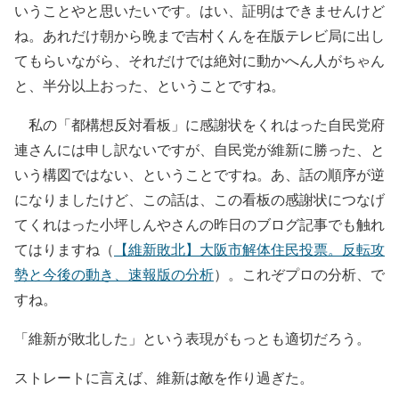
いうことやと思いたいです。はい、証明はできませんけど
ね。あれだけ朝から晩まで吉村くんを在版テレビ局に出し
てもらいながら、それだけでは絶対に動かへん人がちゃん
と、半分以上おった、ということですね。
私の「都構想反対看板」に感謝状をくれはった自民党府
連さんには申し訳ないですが、自民党が維新に勝った、と
いう構図ではない、ということですね。あ、話の順序が逆
になりましたけど、この話は、この看板の感謝状につなげ
てくれはった小坪しんやさんの昨日のブログ記事でも触れ
てはりますね（
【維新敗北】大阪市解体住民投票。反転攻
勢と今後の動き、速報版の分析
）。これぞプロの分析、で
すね。
「維新が敗北した」という表現がもっとも適切だろう。
ストレートに言えば、維新は敵を作り過ぎた。