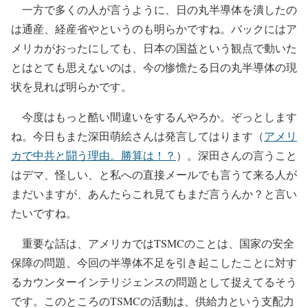
一方で多くの人が言うように、日の丸半導体を潰したの
は通産、経産省やというのも明らかですね。バックにはア
メリカがおったにしても、日本の国益という観点で動いた
とはとても思えないのは、今の惨憺たる日の丸半導体の現
状を見れば明らかです。
今度はもっと酷い間違いをするんやろか。ぞっとします
ね。今日もまた深田萌絵さんは発言してはります（
アメリ
カで中共と闘う理由。勝算は！？
）。深田さんの言うこと
はデマ、怪しい、と私への直接メールでも言うて来る人が
まだいますが、あんたらこれ見てもまだ言うんか？と言い
たいですね。
重要な話は、アメリカではTSMCのことは、国家の安全
保障の問題、今回の半導体不足を引き起こしたことに対す
るカウンターインテリジェンスの問題として捉えてるそう
です。このところのTSMCの活動は、供給力という支配力