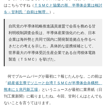
はこちらですね（
ＴＳＭＣと協業の形、半導体企業は検討
を－甘利氏「自前は無理」
）。
自民党の半導体戦略推進議員連盟で会長を務める甘
利明税制調査会長は、半導体産業強化のため、日本
企業は海外勢と共同で国内に開発製造拠点を作るべ
きだとの考えを示した。具体的な提携候補として、
世界最大の半導体受託生産企業である台湾積体電路
製造（ＴＳＭＣ）を挙げた。
何でブルームバーグが最初に？報じたんかな。この前は
「
経産省主導でソニーと台湾ＴＳＭＣが半導体合弁構想、
熊本に１兆円新工場
」というニュースが最初に業界紙（日
刊工業新聞）に載りましたね。今回、甘利くんはとんでも
ないことを言うてはります。