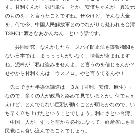
す。甘利くんが「兆円単位」とか、安倍ちゃんが「異次元
のものを」と言うたことですね。せやけど、そんな大金
を、何で今、中国人民解放軍とのつながりも疑われる台湾
TSMCに渡さなあかんねん、という話です。
「共同研究」なんかしたら、スパイ防止法も諜報機関も
ない日本では、まっっっちがいなく、情報が盗まれます
ね。泥棒が「私は盗みませんよ」と言うのを信じるんか？
せやから甘利くんは「ウスノロ」やと言うてるんや！
先日できた半導体議連は「３A（甘利、安倍、麻生）」
なので、多くの人が政局と絡めて見ているとか。何でもえ
えけど、とんでもない巨額が動くことが明らかなので、い
ち早く立ち上げたということでしょう。利にさとい台湾、
「中国」人が、ずっと前から必死になって、経産省にも自
民党にも食い込んでることでしょう。