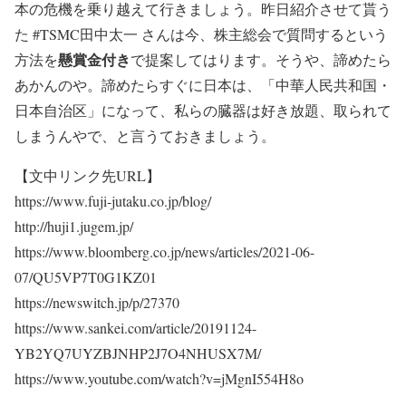
本の危機を乗り越えて行きましょう。昨日紹介させて貰う
た #TSMC田中太一 さんは今、株主総会で質問するという
懸賞金付き
方法を
で提案してはります。そうや、諦めたら
あかんのや。諦めたらすぐに日本は、「中華人民共和国・
日本自治区」になって、私らの臓器は好き放題、取られて
しまうんやで、と言うておきましょう。
【文中リンク先URL】
https://www.fuji-jutaku.co.jp/blog/
http://huji1.jugem.jp/
https://www.bloomberg.co.jp/news/articles/2021-06-
07/QU5VP7T0G1KZ01
https://newswitch.jp/p/27370
https://www.sankei.com/article/20191124-
YB2YQ7UYZBJNHP2J7O4NHUSX7M/
https://www.youtube.com/watch?v=jMgnI554H8o