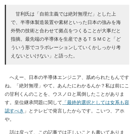
甘利氏は「自前主義では絶対無理だ」とした上
で、半導体製造装置や素材といった日本の強みを海
外勢の技術と合わせて拠点をつくることが大事だと
指摘。最先端の半導体を生産できるＴＳＭＣと「ど
ういう形でコラボレーションしていくかしっかり考
えないといけない」と語った。
へえー、日本の半導体エンジニア、舐められたもんです
ね。「絶対無理」やて。あんたにわかるんか？私は前にこ
の甘利くんのことを、ウスノロと罵倒したことがありま
す。皇位継承問題に関して
「最終的選択としては女系も容
認すべき
」とテレビで発言したからです。こいつ、アホ
や。
話は戻って、この記事では正しいことも書いてありま