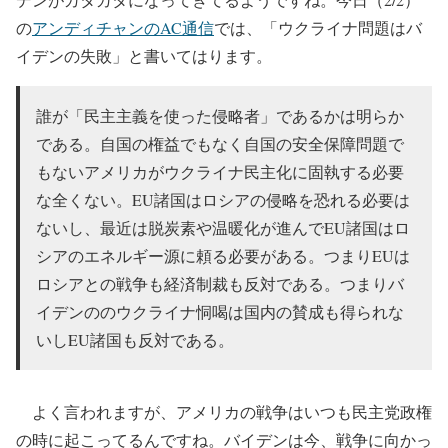
の
アンディチャンのAC通信
では、「ウクライナ問題はバ
イデンの失敗」と書いてはります。
誰が「民主主義を使った侵略者」であるかは明らか
である。自国の権益でもなく自国の安全保障問題で
もないアメリカがウクライナ民主化に固執する必要
な全くない。EU諸国はロシアの侵略を恐れる必要は
ないし、最近は脱炭素や温暖化が進んでEU諸国はロ
シアのエネルギー源に頼る必要がある。つまりEUは
ロシアとの戦争も経済制裁も反対である。つまりバ
イデンののウクライナ恫喝は国内の賛成も得られな
いしEU諸国も反対である。
よく言われますが、アメリカの戦争はいつも民主党政権
の時に起こってるんですね。バイデンは今、戦争に向かっ