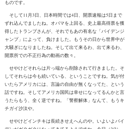
ものです。
そして11月3日、日本時間では4日、開票速報は5日まで
ずれ込んでましたね。オバマを上回る、史上最高得票を獲
得したトランプさんが、それでもあの有名な「バイデンジ
ャンプ」によって、負けました。もうその日から世界中が
大騒ぎになりましたね。そして出て来るわ、出て来るわ、
開票所での不正行為の動画の数々。
せやけどそれらは片っ端から削除されて行きました。そ
してそれらは今も続いている、ということですね。気が付
いたらアメリカには、言論の自由が無くなってた、という
話ですね。そしてアメリカ国民は幸せになってるんかと言
うたらもう、全く逆ですね。「警察解体」なんて、もうキ
チガイ沙汰や。
せやけどインチキは長続きせえへんのや。いよいよバイ
デンがガタガタになってきてるようですね。今日（2/2）