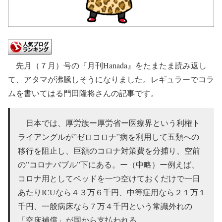
先月（７月）号の『月刊Hanada』をたまたま読み返し
て、アタマが沸騰しそうになりました。レギュラーでコラ
ムを書いてはる門田隆将さんの記事です。
日本では、厚労族ー厚労省ー医療界という利権ト
ライアングルが”ゼロコロナ”病を利用して五類への
移行を阻止し、巨額のコロナ対策費を分捕り、空前
の”コロナバブル”下にある。ー（中略）ー例えば、
コロナ用としてベッドを一つ空けておくだけで一日
あたりICUなら４３万６千円、中等症用なら２１万１
千円、一般病床なら７万４千円という常識外れの
「空床補償」が国から支払われる。