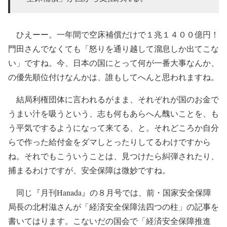
ひえーー。一年間で空床補償だけで１兆１４００億円！
門田さんでなくても「怒りを通り越して溜息しか出てこな
い」ですね。今、日本の国にとって何が一番大事なんか、
の優先順位付けなんかは、誰もしてへんと思われますね。
結局利権団体に言われるがまま、それぞれが国のお金で
うまい汁を吸うという、志も何もあらへん醜いことを、も
う平気でするようになって来てる、と。それどころか自分
らで作った給付金をダマしとったりしてるわけですから
ね。それでもこういうことは、見つけたら糾弾されたり、
捕まるわけですが、安全保障は微妙ですね。
同じ『月刊Hanada』の８月号では、前・国家安全保障
局長の北村滋さんが「経済安全保障法四つの柱」の記事を
書いてはります。こないだの国会で「経済安全保障推進