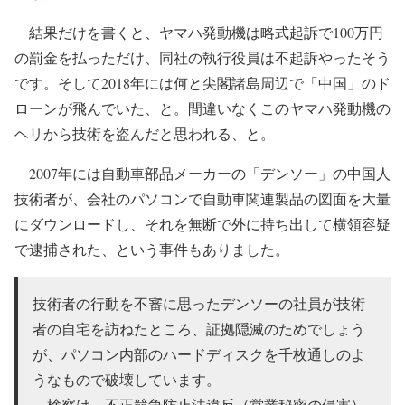
結果だけを書くと、ヤマハ発動機は略式起訴で100万円
の罰金を払っただけ、同社の執行役員は不起訴やったそう
です。そして2018年には何と尖閣諸島周辺で「中国」のド
ローンが飛んでいた、と。間違いなくこのヤマハ発動機の
ヘリから技術を盗んだと思われる、と。
2007年には自動車部品メーカーの「デンソー」の中国人
技術者が、会社のパソコンで自動車関連製品の図面を大量
にダウンロードし、それを無断で外に持ち出して横領容疑
で逮捕された、という事件もありました。
技術者の行動を不審に思ったデンソーの社員が技術
者の自宅を訪ねたところ、証拠隠滅のためでしょう
が、パソコン内部のハードディスクを千枚通しのよ
うなもので破壊しています。
検察は、不正競争防止法違反（営業秘密の侵害）