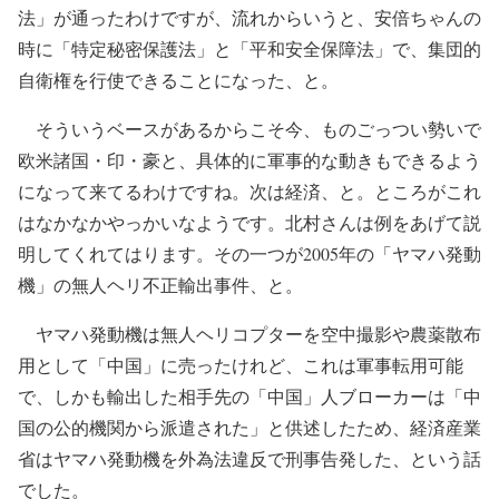
法」が通ったわけですが、流れからいうと、安倍ちゃんの
時に「特定秘密保護法」と「平和安全保障法」で、集団的
自衛権を行使できることになった、と。
そういうベースがあるからこそ今、ものごっつい勢いで
欧米諸国・印・豪と、具体的に軍事的な動きもできるよう
になって来てるわけですね。次は経済、と。ところがこれ
はなかなかやっかいなようです。北村さんは例をあげて説
明してくれてはります。その一つが2005年の「ヤマハ発動
機」の無人ヘリ不正輸出事件、と。
ヤマハ発動機は無人ヘリコプターを空中撮影や農薬散布
用として「中国」に売ったけれど、これは軍事転用可能
で、しかも輸出した相手先の「中国」人ブローカーは「中
国の公的機関から派遣された」と供述したため、経済産業
省はヤマハ発動機を外為法違反で刑事告発した、という話
でした。