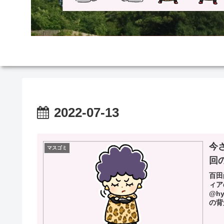
2022-07-13
今
マスゴミ
回
百田
ィア
@h
の背