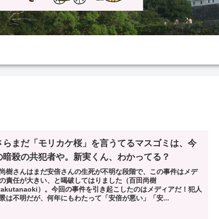
さらまだ「モリカケ桜」を言うてるマスゴミは、今
の暗殺の共犯者や。新実くん、わかってる？
尚樹さんはまだ安倍さんの生死が不明な段階で、この事件はメデ
の責任が大きい、と喝破してはりました（百田尚樹
yakutanaoki）。今回の事件を引き起こしたのはメディアだ！犯人
景は不明だが、何年にもわたって「安倍が悪い」「安...