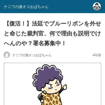
ナニワの激オコおばちゃん
【復活！】法廷でブルーリボンを外せ
と命じた裁判官、何で理由も説明でけ
へんのや？署名募集中！
ナニワの激オコおばちゃん
4年前