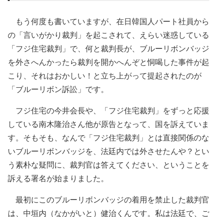
もう何度も書いていますが、在日韓国人パート社員から
の「言いがかり裁判」を起こされて、えらい迷惑している
「フジ住宅裁判」で、何と裁判長が、ブルーリボンバッジ
を外さへんかったら裁判を開かへんぞと恫喝した事件が起
こり、それはおかしい！と立ち上がって提起されたのが
「ブルーリボン訴訟」です。
フジ住宅の今井会長や、「フジ住宅裁判」をずっと応援
している南木隆治さん他が原告となって、国を訴えていま
す。そもそも、なんで「フジ住宅裁判」とは直接関係のな
いブルーリボンバッジを、法廷内では外させたんや？とい
う素朴な疑問に、裁判官は答えてください、ということを
訴える署名が始まりました。
最初にこのブルーリボンバッジの着用を禁止した裁判官
は、中垣内（なかがいと）健治くんです。私は法廷で、ご