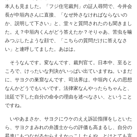
本人も見ました。「フジ住宅裁判」の証人尋問で、今井会
長が中垣内さんに直接、「なぜ外さなければならないの
か、説明して下さい」と、堂々と質問されたのも聞きまし
た。え？中垣内くんがどう答えたか？そりゃあ、苦虫を噛
みつぶしたような顔で、「こちらの質問だけに答えなさ
い」と連呼してました。あはは。
そうなんです。変なんです、裁判官て。日本中、至ると
ころで、けったいな判決がいっぱい出ていますね。いまだ
に、サヨクの巣窟なんです、司法界は。中垣内くんの思想
なんかどうでもいいです。法律家なんやったらちゃんと、
法廷で下した自分の命令の理由を述べなさい、ということ
ですね。
いやあまさか、サヨクにウケのええ訴訟指揮をしといた
ら、サヨクまみれの弁護士からの評価も高まるし、自分の
昇進にもつながるからええかっこしたんや、とはとても言