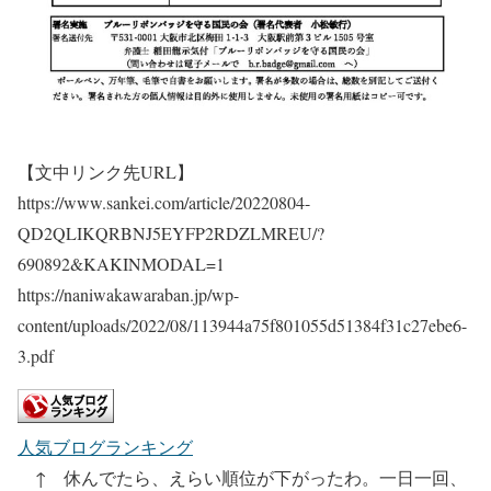
【文中リンク先URL】
https://www.sankei.com/article/20220804-
QD2QLIKQRBNJ5EYFP2RDZLMREU/?
690892&KAKINMODAL=1
https://naniwakawaraban.jp/wp-
content/uploads/2022/08/113944a75f801055d51384f31c27ebe6-
3.pdf
人気ブログランキング
↑ 休んでたら、えらい順位が下がったわ。一日一回、