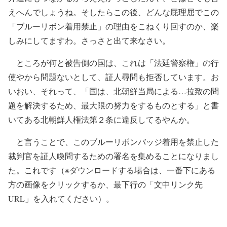
えへんでしょうね。そしたらこの後、どんな屁理屈でこの
「ブルーリボン着用禁止」の理由をこねくり回すのか、楽
しみにしてますわ。さっさと出て来なさい。
ところが何と被告側の国は、これは「法廷警察権」の行
使やから問題ないとして、証人尋問も拒否しています。お
いおい、それって、「国は、北朝鮮当局による…拉致の問
題を解決するため、最大限の努力をするものとする」と書
いてある北朝鮮人権法第２条に違反してるやんか。
と言うことで、このブルーリボンバッジ着用を禁止した
裁判官を証人喚問するための署名を集めることになりまし
た。これです（※ダウンロードする場合は、一番下にある
方の画像をクリックするか、最下行の「文中リンク先
URL」を入れてください）。