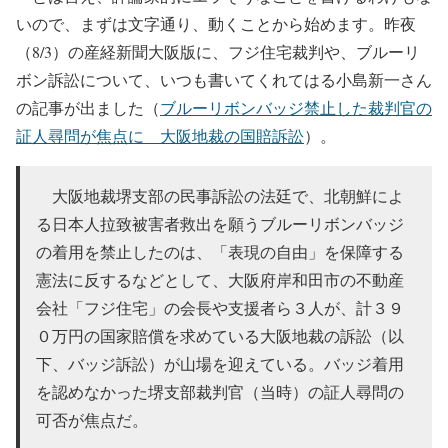
いので、まずは文字通り、動くことから始めます。昨夜
（8/3）の産経新聞大阪版に、フジ住宅裁判や、ブルーリ
ボン訴訟について、いつも書いてくれてはる小島新一さん
の記事が出ました（
ブルーリボンバッジ禁止した裁判官の
証人尋問が焦点に 大阪地裁の国賠訴訟
）。
大阪地裁堺支部の民事訴訟の法廷で、北朝鮮によ
る日本人拉致被害者救出を願うブルーリボンバッジ
の着用を禁止したのは、「表現の自由」を保障する
憲法に反するなどとして、大阪府岸和田市の不動産
会社「フジ住宅」の会長や支援者ら３人が、計３９
０万円の国家賠償を求めている大阪地裁の訴訟（以
下、バッジ訴訟）が山場を迎えている。バッジ着用
を認めなかった堺支部裁判官（当時）の証人尋問の
可否が焦点だ。