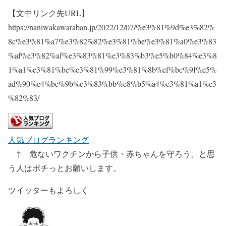
【文中リンク先URL】
https://naniwakawaraban.jp/2022/12/07/%e3%81%9d%e3%82%
8c%e3%81%a7%e3%82%82%e3%81%be%e3%81%a0%e3%83
%af%e3%82%af%e3%83%81%e3%83%b3%e5%b0%84%e3%8
1%a1%e3%81%be%e3%81%99%e3%81%8b%ef%bc%9f%e5%
ad%90%e4%be%9b%e3%83%bb%e8%b5%a4%e3%81%a1%e3
%82%83/
人気ブログランキング
↑ 危ないワクチンから子供・赤ちゃんを守ろう、と思
う人はポチっとお願いします。
ツイッターもよろしく