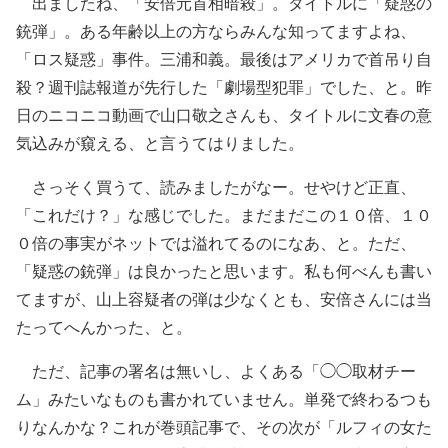
出ましたね、「安倍元首相暗殺」。タイトルに「疑惑の
銃弾」。ある年齢以上の方ならみんな知ってますよね、
「ロス疑惑」事件。三浦和義。最後はアメリカで首吊り自
殺？週刊誌報道が先行した「劇場型犯罪」でした、と。昨
日のニコニコ動画で山口敬之さんも、タイトルに文春の意
気込みが窺える、と言うてはりました。
さっそく買うて、読みましたがなー。せやけど正直、
「これだけ？」な感じでした。まだまだこの１０倍、１０
０倍の事実がネットでは溢れてるのになあ、と。ただ、
「疑惑の銃弾」は良かったと思います。私も何べんも書い
てますが、山上容疑者の弾は少なくとも、安倍さんには当
たってへんかった、と。
ただ、記事の署名は無いし、よくある「◯◯取材チー
ム」みたいなものも書かれていません。単発で終わるつも
りなんかな？これが巻頭記事で、その次が「ルフィの女た