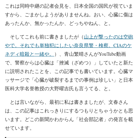
これは同時中継の記者会見を、日本全国の国民が視ていま
すから、ごまかしようがありませんね。おい、心臓に傷は
あったんか、無かったんか、どっちやねん、と。
そしてこれも前に書きましたが（
山上が撃ったのは空砲
やで。それでも単独犯にしたい奈良県警・検察。CIAのケ
ネディ暗殺と一緒や。
）、青山繁晴さんがYouTube動画
で、警察からは心臓は「挫滅（ざめつ）」していたと新た
に説明されたことを、この記事でも書いています。心臓マ
ッサージで「心臓が破裂するまでの事例は珍しい」と日本
医科大学名誉教授の大野曜吉氏も言うてる、と。
とは言いながら、最初に私は書きましたが、文春さん
は、この記事はこれっきりにするつもりとちゃうかとも思
います。どこの新聞かわからん「社会部記者」の発言を載
せています。