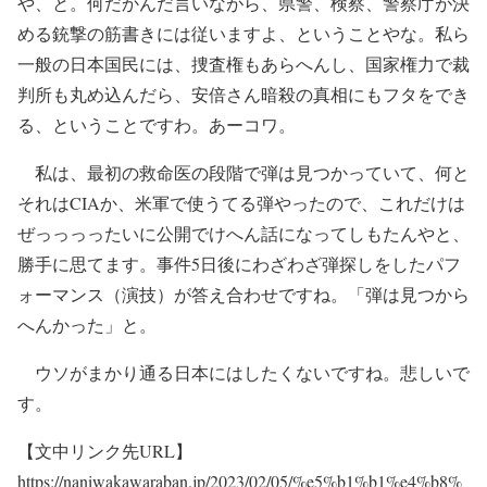
や、と。何だかんだ言いながら、県警、検察、警察庁が決
める銃撃の筋書きには従いますよ、ということやな。私ら
一般の日本国民には、捜査権もあらへんし、国家権力で裁
判所も丸め込んだら、安倍さん暗殺の真相にもフタをでき
る、ということですわ。あーコワ。
私は、最初の救命医の段階で弾は見つかっていて、何と
それはCIAか、米軍で使うてる弾やったので、これだけは
ぜっっっったいに公開でけへん話になってしもたんやと、
勝手に思てます。事件5日後にわざわざ弾探しをしたパフ
ォーマンス（演技）が答え合わせですね。「弾は見つから
へんかった」と。
ウソがまかり通る日本にはしたくないですね。悲しいで
す。
【文中リンク先URL】
https://naniwakawaraban.jp/2023/02/05/%e5%b1%b1%e4%b8%