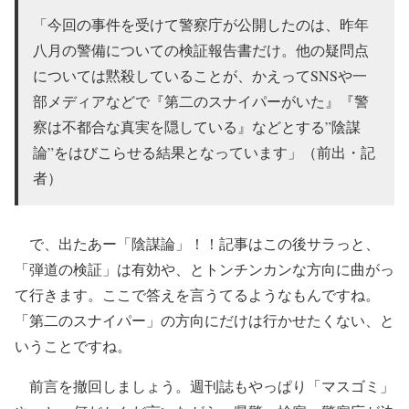
「今回の事件を受けて警察庁が公開したのは、昨年
八月の警備についての検証報告書だけ。他の疑問点
については黙殺していることが、かえってSNSや一
部メディアなどで『第二のスナイパーがいた』『警
察は不都合な真実を隠している』などとする”陰謀
論”をはびこらせる結果となっています」（前出・記
者）
で、出たあー「陰謀論」！！記事はこの後サラっと、
「弾道の検証」は有効や、とトンチンカンな方向に曲がっ
て行きます。ここで答えを言うてるようなもんですね。
「第二のスナイパー」の方向にだけは行かせたくない、と
いうことですね。
前言を撤回しましょう。週刊誌もやっぱり「マスゴミ」