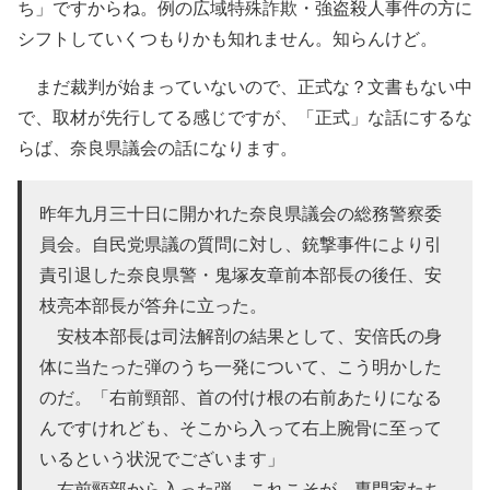
ち」ですからね。例の広域特殊詐欺・強盗殺人事件の方に
シフトしていくつもりかも知れません。知らんけど。
まだ裁判が始まっていないので、正式な？文書もない中
で、取材が先行してる感じですが、「正式」な話にするな
らば、奈良県議会の話になります。
昨年九月三十日に開かれた奈良県議会の総務警察委
員会。自民党県議の質問に対し、銃撃事件により引
責引退した奈良県警・鬼塚友章前本部長の後任、安
枝亮本部長が答弁に立った。
安枝本部長は司法解剖の結果として、安倍氏の身
体に当たった弾のうち一発について、こう明かした
のだ。「右前頸部、首の付け根の右前あたりになる
んですけれども、そこから入って右上腕骨に至って
いるという状況でございます」
右前頸部から入った弾。これこそが、専門家たち