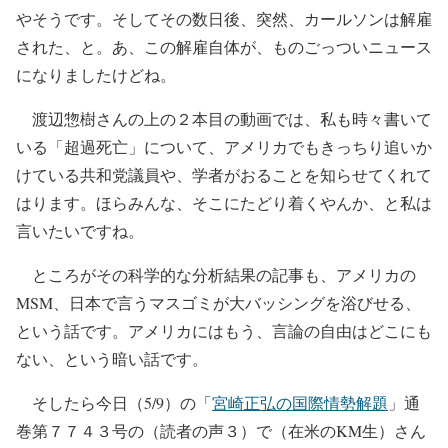
やそうです。そしてその数日後、突然、カールソンは解雇
された、と。あ、この解雇自体が、ものごっついニュース
になりましたけどね。
渡辺惣樹さんの上の２本目の動画では、私も時々書いて
いる「超過死亡」について、アメリカでもきっちり追いか
けている共和党議員や、学者がおることを知らせてくれて
はります。ほらみんな、そこにたどり着くやんか、と私は
言いたいですね。
ところがその科学的な分析結果の記事も、アメリカの
MSM、日本で言うマスゴミが大バッシングを浴びせる、
という話です。アメリカにはもう、言論の自由はどこにも
ない、という暗い話です。
そしたら今日（5/9）の「
宮崎正弘の国際情勢解題
」通
巻第７７４３号の（読者の声３）で（在米のKM生）さん