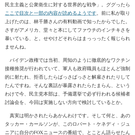
民主主義と公衆衛生に対する世界的な戦争」。ググったら
ここで目次と一部の内容が読めるようです
。前に私が取り
上げたのは、林千勝さんの有料動画で知ったからでした。
さすがアメリカ、堂々と本にしてファウチのインチキさを
暴いている、と。せやけどそれらはまっっったく報じられ
ませんね。
バイデン政権では当初、周知のように徹底的なワクチン
接種推奨が行われていて、軍人も政府職員もほとんど強制
的に射たれ、拒否したらばっさばっさと解雇されたりして
たんですね。そんな裏話が暴露されたらたまらん、という
わけで今、民主党本部は、予備選挙で必ず行われる候補者
討論会を、今回は実施しない方向で検討しているとか。
真実は明かされたらあかんわけです。そして何と、あの
タッカー・カールソンが、このロバート・ケネディ・ジュ
ニアに自分のFOXニュースの番組で、とことん語らせたん