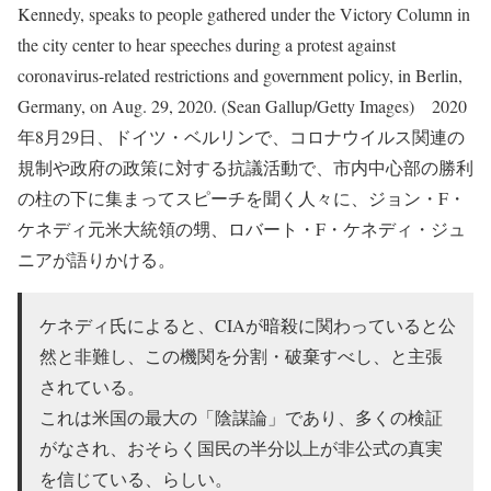
Kennedy, speaks to people gathered under the Victory Column in
the city center to hear speeches during a protest against
coronavirus-related restrictions and government policy, in Berlin,
Germany, on Aug. 29, 2020. (Sean Gallup/Getty Images) 2020
年8月29日、ドイツ・ベルリンで、コロナウイルス関連の
規制や政府の政策に対する抗議活動で、市内中心部の勝利
の柱の下に集まってスピーチを聞く人々に、ジョン・F・
ケネディ元米大統領の甥、ロバート・F・ケネディ・ジュ
ニアが語りかける。
ケネディ氏によると、CIAが暗殺に関わっていると公
然と非難し、この機関を分割・破棄すべし、と主張
されている。
これは米国の最大の「陰謀論」であり、多くの検証
がなされ、おそらく国民の半分以上が非公式の真実
を信じている、らしい。