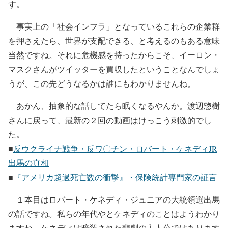
す。
事実上の「社会インフラ」となっているこれらの企業群
を押さえたら、世界が支配できる、と考えるのもある意味
当然ですね。それに危機感を持ったからこそ、イーロン・
マスクさんがツイッターを買収したということなんでしょ
うが、この先どうなるかは誰にもわかりませんね。
あかん、抽象的な話してたら眠くなるやんか。渡辺惣樹
さんに戻って、最新の２回の動画はけっこう刺激的でし
た。
■
反ウクライナ戦争・反ワ〇チン・ロバート・ケネディJR
出馬の真相
■
『アメリカ超過死亡数の衝撃』・保険統計専門家の証言
１本目はロバート・ケネディ・ジュニアの大統領選出馬
の話ですね。私らの年代やとケネディのことはようわかり
ますね。ケネディは暗殺された悲劇の主人公ではあります