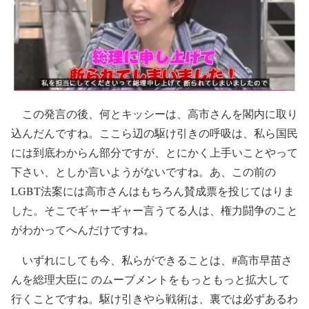
この発言の後、何とキッシーは、高市さんを閣内に取り
込んだんですね。ここら辺の駆け引きの呼吸は、私ら国民
には到底わからん部分ですが、とにかく上手いことやって
下さい、としか言いようがないですね。あ、この前の
LGBT法案には高市さんはもちろん賛成票を投じてはりま
した。そこでギャーギャー言うてる人は、権力闘争のこと
がわかってへんだけですね。
いずれにしても今、私らができることは、#高市早苗さ
んを総理大臣に のムーブメントをもっともっと拡大して
行くことですね。駆け引きやら戦術は、裏では必ずあるわ