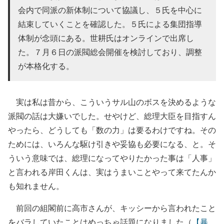
会内で同派の新体制について協議し、５氏を中心に
結束していくことを確認した。５氏による集団指導
体制が念頭にある。世耕氏はオンラインで出席し
た。７月６日の派閥総会開催を検討しており、調整
が本格化する。
実は私は昔から、こういうサル山のボスを決めるような
派閥の話は大嫌いでした。せやけど、総理大臣を目指すん
やったら、どうしても「数の力」は要るわけですね。その
ためには、いろんな駆け引きや妥協も必要になる、と。そ
ういう意味では、総理になってやりたかった事は「人事」
と言われる岸田くんは、実はうまいことやって来てたんか
も知れません。
前回の組閣前に高市さんが、キッシーから言われたこと
をバラしていたことはめっちゃ話題になりました（
【暴