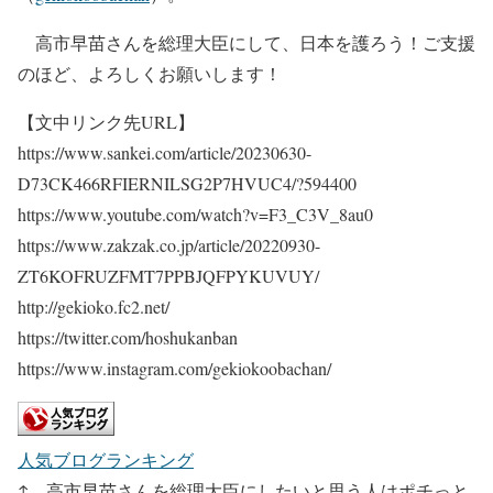
高市早苗さんを総理大臣にして、日本を護ろう！ご支援
のほど、よろしくお願いします！
【文中リンク先URL】
https://www.sankei.com/article/20230630-
D73CK466RFIERNILSG2P7HVUC4/?594400
https://www.youtube.com/watch?v=F3_C3V_8au0
https://www.zakzak.co.jp/article/20220930-
ZT6KOFRUZFMT7PPBJQFPYKUVUY/
http://gekioko.fc2.net/
https://twitter.com/hoshukanban
https://www.instagram.com/gekiokoobachan/
人気ブログランキング
↑ 高市早苗さんを総理大臣にしたいと思う人はポチっと