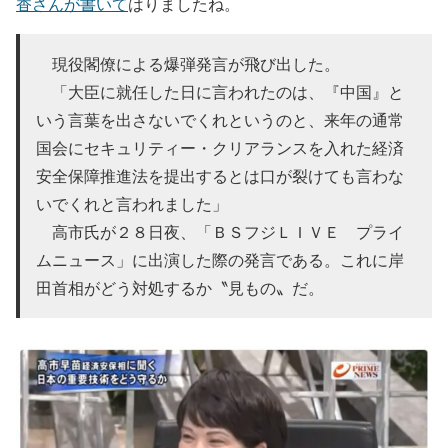
香さんが書いて
はりましたね。
現役閣僚による爆弾発言が飛び出した。
「大臣に就任した日に言われたのは、『中国』と
いう言葉を出さないでくれというのと、来年の通常
国会にセキュリティー・クリアランスを入れた経済
安全保障推進法を提出するとは口が裂けても言わな
いでくれと言われました」
高市氏が２８日夜、「ＢＳフジＬＩＶＥ プライ
ムニュース」に出演した際の発言である。これに岸
田首相がどう対処するか〝見もの〟だ。