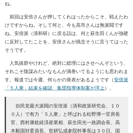
ね。
前回は安倍さんが押してくれはったからこそ、戦えたわ
けですからね。そして何と、今も高市さんは無派閥です
ね。安倍派（清和研）に戻る話は、何と萩生田くんが強硬
に反対してたことを、安倍さんが残念そうに言うてはった
そうです。
人気抜群やけれど、絶対に総理にはさせへんぞという、
それこそ陰謀みたいなもんが渦巻いてるようにも思われま
す。報道では今週、何らかの発表があるようです（
安倍派
「５人衆」結束を確認 集団指導体制案が浮上
）。
自民党最大派閥の安倍派（清和政策研究会、１０
０人）で有力「５人衆」と呼ばれる松野博一官房長
官、西村康稔経済産業相、萩生田光一政調会長、高
木毅国対委員長、世耕弘成参院幹事長は３０日、国