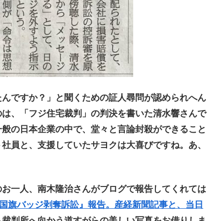
んですか？」と聞くための証人尋問が認められへん
のは、「フジ住宅裁判」の判決を書いた清水響さんで
一般の日本企業の中で、堂々と言論封殺ができること
ト社員と、支援していたサヨクは大喜びですね。あ、
お一人、南木隆治さんがブログで報告してくれては
『国旗バッジ剥奪訴訟』報告。産経新聞記事と、当日
ら裁判所へ向かう道すがらの美しい写真をお借りしま