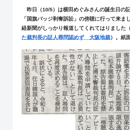
昨日（10/5）は横田めぐみさんの誕生日の
「国旗バッジ剥奪訴訟」の傍聴に行って来ま
経新聞がしっかり報道してくれてはりました
た裁判長の証人尋問認めず 大阪地裁
）。紙