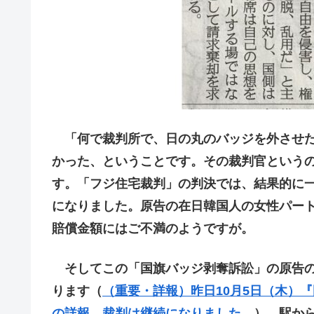
「何で裁判所で、日の丸のバッジを外させた
かった、ということです。その裁判官という
す。「フジ住宅裁判」の判決では、結果的に
になりました。原告の在日韓国人の女性パー
賠償金額にはご不満のようですが。
そしてこの「国旗バッジ剥奪訴訟」の原告の
ります（
（重要・詳報）昨日10月5日（木）
の詳報。裁判は継続になりました。
）。駅か