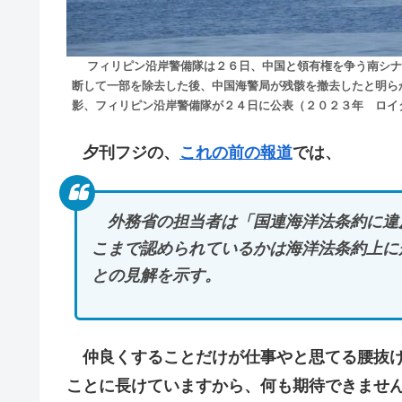
フィリピン沿岸警備隊は２６日、中国と領有権を争う南シナ
断して一部を除去した後、中国海警局が残骸を撤去したと明ら
影、フィリピン沿岸警備隊が２４日に公表（２０２３年 ロイ
夕刊フジの、
これの前の報道
では、
外務省の担当者は「国連海洋法条約に違
こまで認められているかは海洋法条約上に
との見解を示す。
仲良くすることだけが仕事やと思てる腰抜け
ことに長けていますから、何も期待できませ