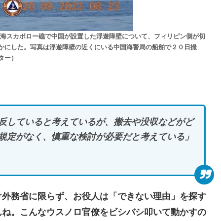
海スカボロー礁で中国が設置した浮遊障壁について、フィリピン側が切
かにした。写真は浮遊障壁の近くにいる中国海警局の船舶で２０日撮
ター）
反していると考えているが、撤去や没収などがど
規定がなく、慎重な検討が必要だと考えている」
外務省に限らず、お役人は「できない理由」を探す
んね。こんなウスノロ官僚をビシバシ叩いて動かすの