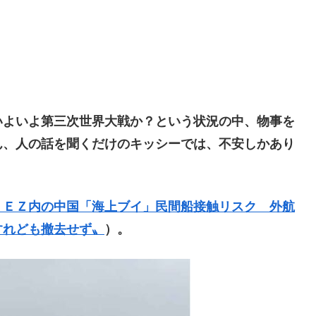
よいよ第三次世界大戦か？という状況の中、物事を
ん、人の話を聞くだけのキッシーでは、不安しかあり
。
ＥＥＺ内の中国「海上ブイ」民間船接触リスク 外航
すれども撤去せず〟
）。