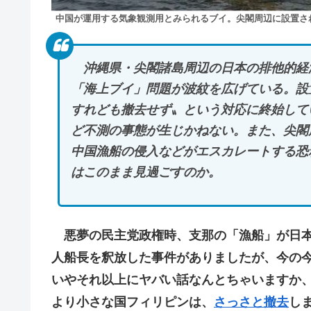
中国が運用する気象観測用とみられるブイ。尖閣周辺に設置さ
沖縄県・尖閣諸島周辺の日本の排他的経
「海上ブイ」問題が波紋を広げている。設
すれども撤去せず〟という対応に終始して
ど不測の事態が生じかねない。また、尖閣
中国漁船の侵入などがエスカレートする恐
はこのまま見過ごすのか。
悪夢の民主党政権時、支那の「漁船」が日本
人船長を釈放した事件がありましたが、今の
いやそれ以上にヤバい話なんとちゃいますか
より小さな国フィリピンは、
さっさと撤去
し