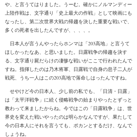
や、と言うてはりました。うーむ。確かにノルマンディー
上陸作戦は、文字通り「史上最大の作戦」として映画にも
なったし、第二次世界大戦の帰趨を決した重要な戦いで、
多くの死者を出したんですが、、、、。
日本人が言うんやったらホンマは「203高地」と言うて
ほしかったなあ、と思いました。日露戦争の帰趨を決す
る、文字通り屍だらけの凄惨な戦いがここで行われたんで
すね。指揮したのは乃木将軍、日露戦で自身の息子二人が
戦死、うち一人はこの203高地で落命しはったんですね。
せやけど今の日本人、少し前の私でも、「日清・日露」
は「太平洋戦争」に続く侵略戦争の始まりやったとずっと
教わって来ましたからね。今ではこの「日露戦争」は、世
界史を変えた戦いやったのは明らかなんですが、果たして
今の日本人にそれを言うても、ポカンとするだけ、なんで
しょうね。