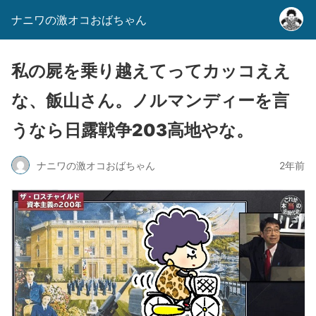
ナニワの激オコおばちゃん
私の屍を乗り越えてってカッコええ
な、飯山さん。ノルマンディーを言
うなら日露戦争203高地やな。
ナニワの激オコおばちゃん
2年前