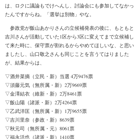
は、ロクに議論もでけへんし、討論会にも参加してなかっ
たんですからね。「選挙は別物」やな。
参政党が飯山あかりさんの立候補発表の後に、もともと
吉川さんが活動していた1区から3区に変えてまで立候補し
て来た時に、保守票が割れるからやめてほしいな、と思い
ましたし、山口敬之さんも同じことを言うてはりました
が、結果からは、
▽酒井菜摘（立民・新）当選 4万9476票
▽須藤元気（無所属・新）2万9669票
▽金澤結衣（維新・新）2万8461票
▽飯山陽（諸派・新）2万4264票
▽乙武洋匡（無所属・新）1万9655票
▽吉川里奈（参政・新）8639票
▽秋元司（無所属・元）8061票
▽福永活也（諸派・新）1410票