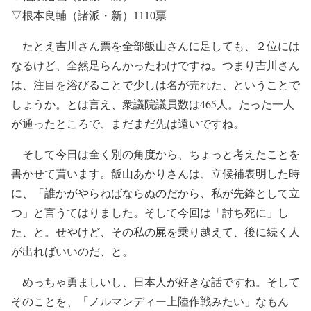
▽根本良輔（諸派・新）1110票
たとえ吉川さん票を全部飯山さんに足しても、２位には
なるけど、全然足らんかったわけですね。つまり吉川さん
は、注目を浴びることで少しは名が売れた、ということで
しょうか。とは言え、衆議院議員数は465人。たった一人
が通ったところで、まだまだ先は遠いですね。
そして今日は全く別の角度から、ちょっと考えたことを
書かせて貰います。飯山あかりさんは、立候補表明した時
に、「誰かがやらねばならぬのだから、私が先鋒として立
つ」と言うてはりました。そして今回は「討ち死に」し
た、と。せやけど、その私の屍を乗り越えて、後に続く人
が出ればいいのだ、と。
めっちゃ勇ましいし、日本人が好きな話ですね。そして
そのことを、「ノルマンディー上陸作戦みたい」なもん