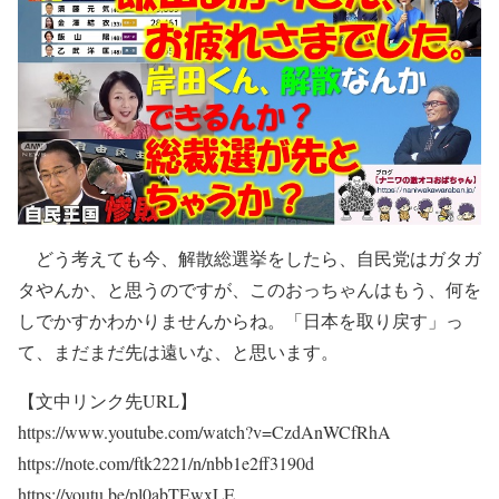
どう考えても今、解散総選挙をしたら、自民党はガタガ
タやんか、と思うのですが、このおっちゃんはもう、何を
しでかすかわかりませんからね。「日本を取り戻す」っ
て、まだまだ先は遠いな、と思います。
【文中リンク先URL】
https://www.youtube.com/watch?v=CzdAnWCfRhA
https://note.com/ftk2221/n/nbb1e2ff3190d
https://youtu.be/pl0abTEwxLE