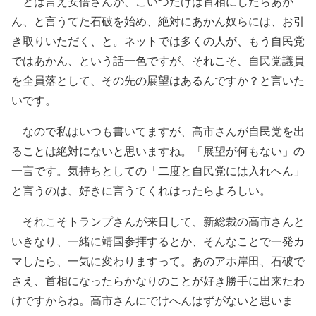
とは言え安倍さんが、こいつだけは首相にしたらあか
ん、と言うてた石破を始め、絶対にあかん奴らには、お引
き取りいただく、と。ネットでは多くの人が、もう自民党
ではあかん、という話一色ですが、それこそ、自民党議員
を全員落として、その先の展望はあるんですか？と言いた
いです。
なので私はいつも書いてますが、高市さんが自民党を出
ることは絶対にないと思いますね。「展望が何もない」の
一言です。気持ちとしての「二度と自民党には入れへん」
と言うのは、好きに言うてくれはったらよろしい。
それこそトランプさんが来日して、新総裁の高市さんと
いきなり、一緒に靖国参拝するとか、そんなことで一発カ
マしたら、一気に変わりますって。あのアホ岸田、石破で
さえ、首相になったらかなりのことが好き勝手に出来たわ
けですからね。高市さんにでけへんはずがないと思いま