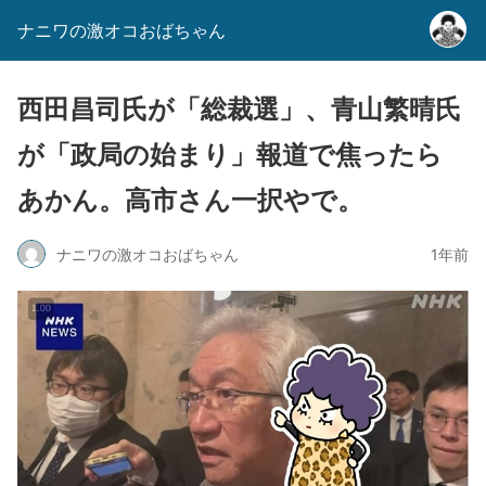
ナニワの激オコおばちゃん
西田昌司氏が「総裁選」、青山繁晴氏
が「政局の始まり」報道で焦ったら
あかん。高市さん一択やで。
ナニワの激オコおばちゃん
1年前