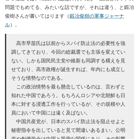
問題でもめてる、みたいな話ですが、それは違う、と鍛冶
俊樹さんが書いてはります（
鍛冶俊樹の軍事ジャーナ
ル
）。
高市早苗氏は以前からスパイ防止法の必要性を強
調してきており、今回の総裁選でも主張を変えてい
ない。しかも国民民主党や維新も同調する構えを見
せており、高市政権が誕生すれば、年内にも成立し
そうな情勢なのである。
この政治情勢を最も懸念しているのは、言わずと
知れた中国であろう。もちろんロシアや北朝鮮も日
本に対する浸透工作を行っているが、その規模や人
員において中国には遠く及ばない。
中国共産党が、日本のスパイ防止法を阻止せよと
秘密指令を出していると見て間違いあるまい。公明
党や創価学会は中国と親密な関係にあり、その影響