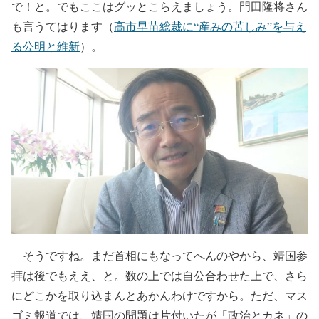
で！と。でもここはグッとこらえましょう。門田隆将さん
も言うてはります（
高市早苗総裁に“産みの苦しみ”を与え
る公明と維新
）。
そうですね。まだ首相にもなってへんのやから、靖国参
拝は後でもええ、と。数の上では自公合わせた上で、さら
にどこかを取り込まんとあかんわけですから。ただ、マス
ゴミ報道では、靖国の問題は片付いたが「政治とカネ」の