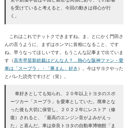
を受けていると考えると、今回の動きは得心が行
く。
これはこれでナットクできますね。ま、とにかく門田さ
んの言うように、まずはホンマに首相になること、です
ね。早うなってほしいです。もうこんな記事まで出ていま
す（
高市早苗新総裁はどんな人？…熱心な阪神ファン・愛
車は「スープラ」・「豚まん」好き
）。今はサヨクやった
とバレた読売ですけど（笑）。
車好きとしても知られ、２０年以上トヨタのスポ
ーツカー「スープラ」を愛車としていた。廃車とな
った後も大切に保管し、２０２２年にレストア（修
復）されると、「最高のエンジン音がよみがえっ
た」と喜んだ。車は奈良トヨタの自動車博物館「ま