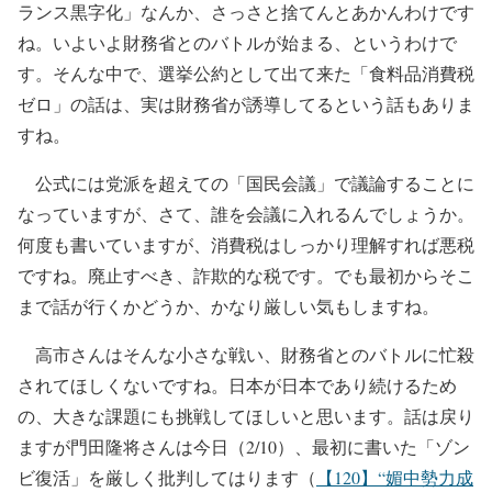
ランス黒字化」なんか、さっさと捨てんとあかんわけです
ね。いよいよ財務省とのバトルが始まる、というわけで
す。そんな中で、選挙公約として出て来た「食料品消費税
ゼロ」の話は、実は財務省が誘導してるという話もありま
すね。
公式には党派を超えての「国民会議」で議論することに
なっていますが、さて、誰を会議に入れるんでしょうか。
何度も書いていますが、消費税はしっかり理解すれば悪税
ですね。廃止すべき、詐欺的な税です。でも最初からそこ
まで話が行くかどうか、かなり厳しい気もしますね。
高市さんはそんな小さな戦い、財務省とのバトルに忙殺
されてほしくないですね。日本が日本であり続けるため
の、大きな課題にも挑戦してほしいと思います。話は戻り
ますが門田隆将さんは今日（2/10）、最初に書いた「ゾン
ビ復活」を厳しく批判してはります（
【120】“媚中勢力成