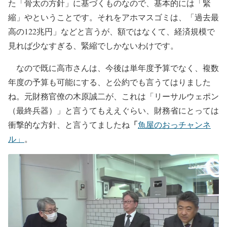
た「骨太の方針」に基づくものなので、基本的には「緊
縮」やということです。それをアホマスゴミは、「過去最
高の122兆円」などと言うが、額ではなくて、経済規模で
見れば少なすぎる、緊縮でしかないわけです。
なので既に高市さんは、今後は単年度予算でなく、複数
年度の予算も可能にする、と公約でも言うてはりました
ね。元財務官僚の木原誠二が、これは「リーサルウェポン
（最終兵器）」と言うてもええぐらい、財務省にとっては
「
衝撃的な方針、と言うてましたね
魚屋のおっチャンネ
ル」
。