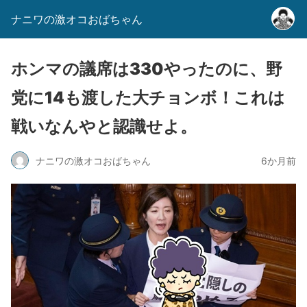
ナニワの激オコおばちゃん
ホンマの議席は330やったのに、野
党に14も渡した大チョンボ！これは
戦いなんやと認識せよ。
ナニワの激オコおばちゃん
6か月前