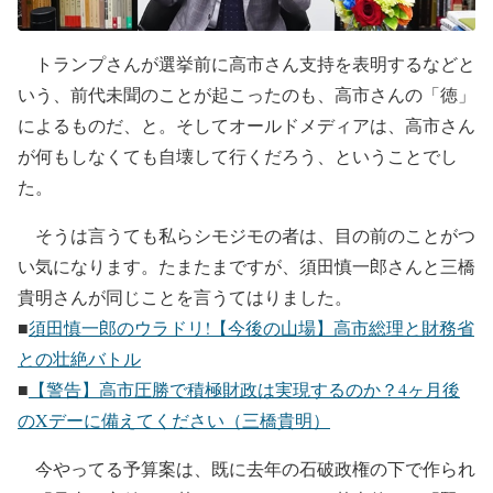
トランプさんが選挙前に高市さん支持を表明するなどと
いう、前代未聞のことが起こったのも、高市さんの「徳」
によるものだ、と。そしてオールドメディアは、高市さん
が何もしなくても自壊して行くだろう、ということでし
た。
そうは言うても私らシモジモの者は、目の前のことがつ
い気になります。たまたまですが、須田慎一郎さんと三橋
貴明さんが同じことを言うてはりました。
■
須田慎一郎のウラドリ!【今後の山場】高市総理と財務省
との壮絶バトル
■
【警告】高市圧勝で積極財政は実現するのか？4ヶ月後
のXデーに備えてください（三橋貴明）
今やってる予算案は、既に去年の石破政権の下で作られ