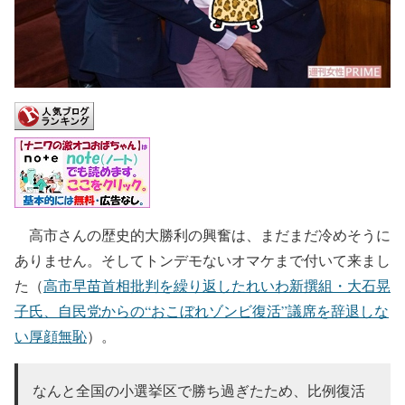
高市さんの歴史的大勝利の興奮は、まだまだ冷めそうに
ありません。そしてトンデモないオマケまで付いて来まし
た（
高市早苗首相批判を繰り返したれいわ新撰組・大石晃
子氏、自民党からの“おこぼれゾンビ復活”議席を辞退しな
い厚顔無恥
）。
なんと全国の小選挙区で勝ち過ぎたため、比例復活