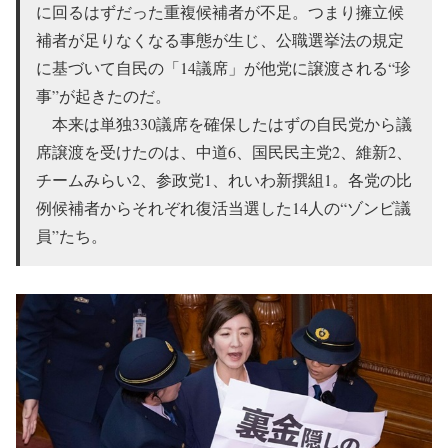
に回るはずだった重複候補者が不足。つまり擁立候
補者が足りなくなる事態が生じ、公職選挙法の規定
に基づいて自民の「14議席」が他党に譲渡される“珍
事”が起きたのだ。
本来は単独330議席を確保したはずの自民党から議
席譲渡を受けたのは、中道6、国民民主党2、維新2、
チームみらい2、参政党1、れいわ新撰組1。各党の比
例候補者からそれぞれ復活当選した14人の“ゾンビ議
員”たち。