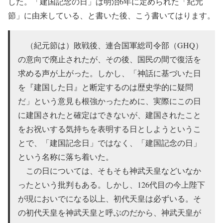
した。「建国記念の日」は明治6年に定められた「紀元
節」に由来している、と書いた後、こう書いてはります。
（紀元節は）敗戦後、連合国軍総司令部（GHQ）
の意向で廃止されたが、その後、国民の間で復活を
求める声が上がった。しかし、「神話に基づいた日
を『建国した日』と断定するのは歴史学的に疑問
だ」という意見も根強かったために、実際にこの日
に建国されたと確定はできないが、建国されたこと
をお祝いする気持ちを表明する日としようというこ
とで、「建国記念日」ではなく、「建国記念の日」
という名称に落ち着いた。
この日については、そもそも神武天皇などいなか
ったという批判もある。しかし、126代目の今上陛下
が現においでになる以上、初代天皇は必ずいる。そ
の初代天皇を神武天皇と呼ぶのだから、神武天皇が