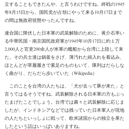
立することもできたんや、と言うわけですね。終戦の1945
年8月15日から、国民党が占領にやって来る10月17日まで
の間は無政府状態やったんですね。
連合国に降伏した日本軍の武装解除のために、蒋介石率い
る中華民国・南京国民政府軍が1945年10月17日に約１万
2,000人と官吏200余人が米軍の艦船から台湾に上陸して来
た。その兵士達は鍋釜をさげ、薄汚れた綿入れを着込み、
ほとんどが草履履きで素足のものもいて、隊列はだらしな
く曲がり、だらだら歩いていた（Wikipedia）
このことを台湾の人たちは、「犬が去って豚が来た」と
言うてはるそうですね。武装解除される日本軍の方もぶっ
たまげたことでしょう。台湾では粛々と武装解除に応じま
したが、インドネシアなどでは残っていた日本軍人が現地
の人たちといっしょに戦って、欧米諸国からの独立を果た
したという話はいっぱいありますね。