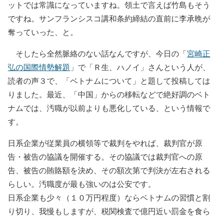
ットでは常識になっていますね。領土で言えば竹島もそう
ですね。サンフランシスコ講和条約締結の直前に李承晩が
奪っていった、と。
そしたら全然脈絡のない話なんですが、今日の「
宮崎正
弘の国際情勢解題
」で「Ｒ生、ハノイ」さんという人が、
読者の声３で、「ベトナムについて」と題して投稿しては
りました。最近、「中国」からの移転などで絶好調のベト
ナムでは、汚職が以前よりも悪化している、という情報で
す。
日系企業が従業員の横領等で裁判をやれば、裁判官が原
告・被告の協議を開催する。その協議では裁判官への原
告、被告の賄賂額を決め、その額次第で判決が左右される
らしい。汚職度が最も強いのは公安です。
日系企業も少々（１０万円程度）ならベトナムの習慣と割
り切り、我慢もしますが、税関検査で億円近い罰金を食ら