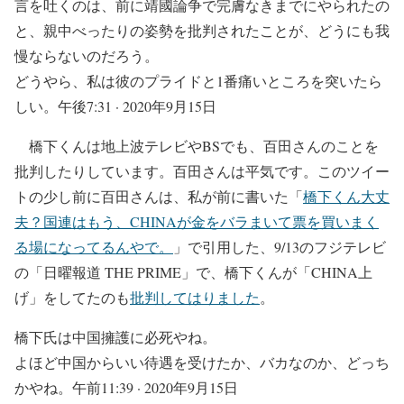
言を吐くのは、前に靖國論争で完膚なきまでにやられたの
と、親中べったりの姿勢を批判されたことが、どうにも我
慢ならないのだろう。
どうやら、私は彼のプライドと1番痛いところを突いたら
しい。午後7:31 · 2020年9月15日
橋下くんは地上波テレビやBSでも、百田さんのことを
批判したりしています。百田さんは平気です。このツイー
トの少し前に百田さんは、私が前に書いた「
橋下くん大丈
夫？国連はもう、CHINAが金をバラまいて票を買いまく
る場になってるんやで。
」で引用した、9/13のフジテレビ
の「日曜報道 THE PRIME」で、橋下くんが「CHINA上
げ」をしてたのも
批判してはりました
。
橋下氏は中国擁護に必死やね。
よほど中国からいい待遇を受けたか、バカなのか、どっち
かやね。午前11:39 · 2020年9月15日