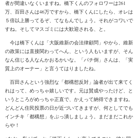
者が間違いなくいますね。橋下くんのフォロワーは261
万、百田さんは46万ですから、橋下くんにしたら、オレは
５倍以上勝ってるぞ、てなもんでしょう。それがコワいで
すね。そしてマスゴミには大歓迎される、と。
今は橋下くんは「大阪維新の会法律顧問」やから、維新
の政策には直接関わってへん、という人もいますが、そん
なん信じる人なんかおるかいな。「パチ倒」さんは、「実
質上のオーナー」と言うてはりましたね。
百田さんという強烈な「都構想反対」論者が出て来てく
れはって、めっちゃ嬉しいです。元は賛成やったけど、と
いうところがめっちゃ正直で、かえって納得できますね。
どんどん住民投票の日が近づいてきますが、何としてでも
インチキ「都構想」をぶっ潰しましょう。まだまだこれか
らや！