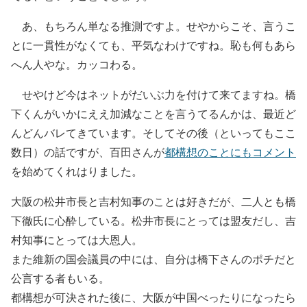
あ、もちろん単なる推測ですよ。せやからこそ、言うこ
とに一貫性がなくても、平気なわけですね。恥も何もあら
へん人やな。カッコわる。
せやけど今はネットがだいぶ力を付けて来てますね。橋
下くんがいかにええ加減なことを言うてるんかは、最近ど
んどんバレてきています。そしてその後（といってもここ
数日）の話ですが、百田さんが
都構想のことにもコメント
を始めてくれはりました。
大阪の松井市長と吉村知事のことは好きだが、二人とも橋
下徹氏に心酔している。松井市長にとっては盟友だし、吉
村知事にとっては大恩人。
また維新の国会議員の中には、自分は橋下さんのポチだと
公言する者もいる。
都構想が可決された後に、大阪が中国べったりになったら