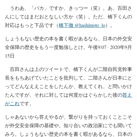
うわあ、「バカ」ですか、きっつー（笑）。あ、百田さ
んにしてはまだおとなしい方か（笑）。ただ、橋下くんの
対応はもっと下品です（
橋下徹 @hashimoto_lo
）。
しょうもない歴史の本を書く暇があるなら、日本の外交安
全保障の歴史をもう一度勉強しとけ。午後9:07 · 2020年9月
15日
百田さんは上のツイートで、橋下くんが二階自民党幹事
長をもちあげていたことを批判して、二階さんが日本にと
ってどんなええことをしたんか、教えてくれ、と問いかけ
たんですが、それに対しては何度かはぐらかした後の
答え
がこれ
です。
しゃあないから答えやるが、繋がりを持っておくことこそ
が外交安全保障の基礎や。知り合いの政治家にでも聞いて
みろ。しょうもない歴史の本を書く暇があるなら、日本の