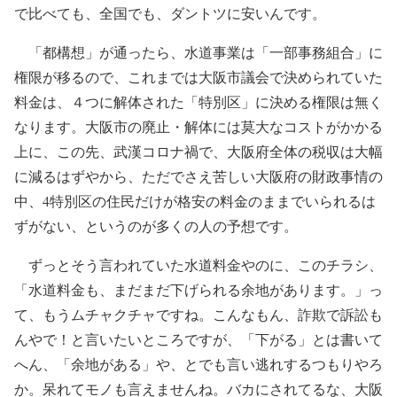
で比べても、全国でも、ダントツに安いんです。
「都構想」が通ったら、水道事業は「一部事務組合」に
権限が移るので、これまでは大阪市議会で決められていた
料金は、４つに解体された「特別区」に決める権限は無く
なります。大阪市の廃止・解体には莫大なコストがかかる
上に、この先、武漢コロナ禍で、大阪府全体の税収は大幅
に減るはずやから、ただでさえ苦しい大阪府の財政事情の
中、4特別区の住民だけが格安の料金のままでいられるは
ずがない、というのが多くの人の予想です。
ずっとそう言われていた水道料金やのに、このチラシ、
「水道料金も、まだまだ下げられる余地があります。」っ
て、もうムチャクチャですね。こんなもん、詐欺で訴訟も
んやで！と言いたいところですが、「下がる」とは書いて
へん、「余地がある」や、とでも言い逃れするつもりやろ
か。呆れてモノも言えませんね。バカにされてるな、大阪