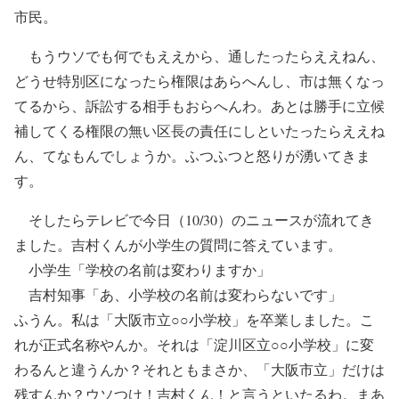
市民。
もうウソでも何でもええから、通したったらええねん、
どうせ特別区になったら権限はあらへんし、市は無くなっ
てるから、訴訟する相手もおらへんわ。あとは勝手に立候
補してくる権限の無い区長の責任にしといたったらええね
ん、てなもんでしょうか。ふつふつと怒りが湧いてきま
す。
そしたらテレビで今日（10/30）のニュースが流れてき
ました。吉村くんが小学生の質問に答えています。
小学生「学校の名前は変わりますか」
吉村知事「あ、小学校の名前は変わらないです」
ふうん。私は「大阪市立○○小学校」を卒業しました。こ
れが正式名称やんか。それは「淀川区立○○小学校」に変
わるんと違うんか？それともまさか、「大阪市立」だけは
残すんか？ウソつけ！吉村くん！と言うといたるわ。まあ