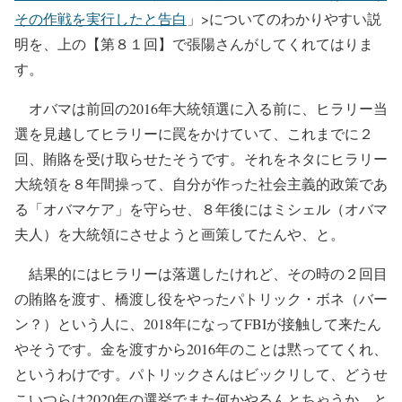
その作戦を実行したと告白
」>についてのわかりやすい説
明を、上の【第８１回】で張陽さんがしてくれてはりま
す。
オバマは前回の2016年大統領選に入る前に、ヒラリー当
選を見越してヒラリーに罠をかけていて、これまでに２
回、賄賂を受け取らせたそうです。それをネタにヒラリー
大統領を８年間操って、自分が作った社会主義的政策であ
る「オバマケア」を守らせ、８年後にはミシェル（オバマ
夫人）を大統領にさせようと画策してたんや、と。
結果的にはヒラリーは落選したけれど、その時の２回目
の賄賂を渡す、橋渡し役をやったパトリック・ボネ（バー
ン？）という人に、2018年になってFBIが接触して来たん
やそうです。金を渡すから2016年のことは黙っててくれ、
というわけです。パトリックさんはビックリして、どうせ
こいつらは2020年の選挙でまた何かやるんとちゃうか、と