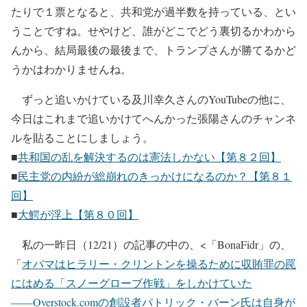
たりで１票となると、共和党が過半数を持っている、とい
うことですね。せやけど、誰がどこでどう裏切るかわから
んから、結局最後の最後まで、トランプさんが勝てるかど
うかはわかりませんね。
ずっと追いかけている及川幸久さんのYouTubeの他に、
今日はこれまで追いかけてへんかった張陽さんのチャンネ
ルを貼ることにしましょう。
■
共和国の乱を解決するのは憲法しかない【第８２回】
■
民主党の内紛が総崩れのきっかけになるのか？【第８１
回】
■
大鰐が浮上【第８０回】
私の一昨日（12/21）の記事の中の、<「BonaFidr」の、
「
オバマはヒラリー・クリントンを操るために収賄罪の罠
にはめる「スノーグローブ作戦」をしかけていた
――Overstock.comの創設者パトリック・バーン氏は自身が