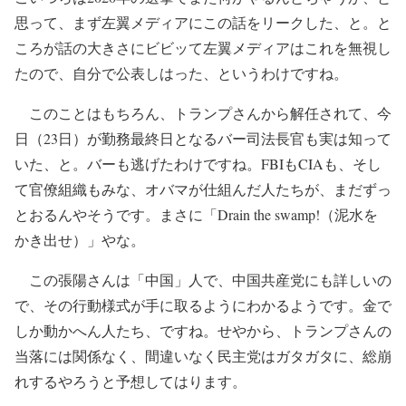
思って、まず左翼メディアにこの話をリークした、と。と
ころが話の大きさにビビッて左翼メディアはこれを無視し
たので、自分で公表しはった、というわけですね。
このことはもちろん、トランプさんから解任されて、今
日（23日）が勤務最終日となるバー司法長官も実は知って
いた、と。バーも逃げたわけですね。FBIもCIAも、そし
て官僚組織もみな、オバマが仕組んだ人たちが、まだずっ
とおるんやそうです。まさに「Drain the swamp!（泥水を
かき出せ）」やな。
この張陽さんは「中国」人で、中国共産党にも詳しいの
で、その行動様式が手に取るようにわかるようです。金で
しか動かへん人たち、ですね。せやから、トランプさんの
当落には関係なく、間違いなく民主党はガタガタに、総崩
れするやろうと予想してはります。