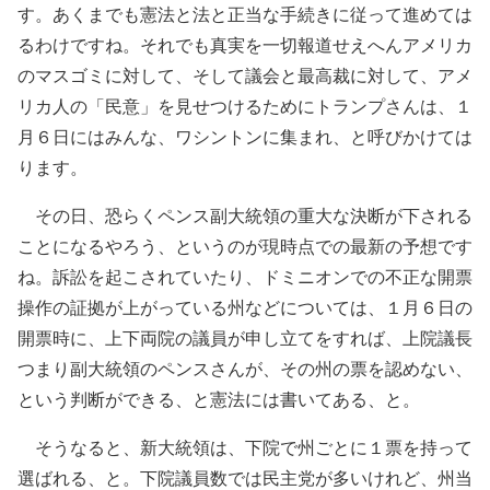
す。あくまでも憲法と法と正当な手続きに従って進めては
るわけですね。それでも真実を一切報道せえへんアメリカ
のマスゴミに対して、そして議会と最高裁に対して、アメ
リカ人の「民意」を見せつけるためにトランプさんは、１
月６日にはみんな、ワシントンに集まれ、と呼びかけては
ります。
その日、恐らくペンス副大統領の重大な決断が下される
ことになるやろう、というのが現時点での最新の予想です
ね。訴訟を起こされていたり、ドミニオンでの不正な開票
操作の証拠が上がっている州などについては、１月６日の
開票時に、上下両院の議員が申し立てをすれば、上院議長
つまり副大統領のペンスさんが、その州の票を認めない、
という判断ができる、と憲法には書いてある、と。
そうなると、新大統領は、下院で州ごとに１票を持って
選ばれる、と。下院議員数では民主党が多いけれど、州当