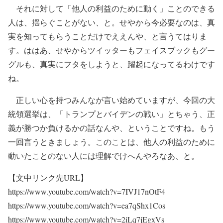
それに対して「他人の利益のために動く」ことのできる
人は、揺らぐことがない、と。せやから今必要なのは、真
実を知ってもらうことだけでええんや、と言うてはりま
す。ははあ、せやからツイッターもフェイスブックもグー
グルも、真実にフタをしようと、躍起になってるわけです
ね。
正しい心を持つみんなが言い始めていますが、今回の大
統領選挙は、「トランプとバイデンの戦い」とちゃう、正
義が勝つか負けるかの話なんや、ということですね。もう
一回言うときましょう。このことは、他人の利益のために
動いたことのない人には理解でけへんやろなあ、と。
【文中リンク先URL】
https://www.youtube.com/watch?v=7IVJ17nOtF4
https://www.youtube.com/watch?v=ea7qShx1Cos
https://www.youtube.com/watch?v=2iLq7jEgxVs