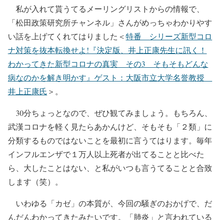
私が入れて貰うてるメーリングリストからの情報で、
「松田政策研究所チャンネル」さんがめっちゃわかりやす
い話を上げてくれてはりました＜
特番 シリーズ新型コロ
ナ対策を抜本転換せよ!『決定版、井上正康先生に訊く！
わかってきた新型コロナの真実 その3 そもそもどんな
病なのかを解き明かす』ゲスト：大阪市立大学名誉教授
井上正康氏
＞。
30分ちょっとなので、ぜひ観てみましょう。もちろん、
武漢コロナを軽く見たらあかんけど、そもそも「２類」に
分類するものではないことを最初に言うてはります。毎年
インフルエンザで１万人以上死者が出てることと比べた
ら、大したことはない、と私がいつも言うてることと合致
します（笑）。
いわゆる「カゼ」の本質が、今回の騒ぎのおかげで、だ
んだんわかってきたみたいです。「肺炎」と言われている