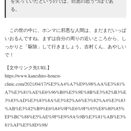
を失っていたというのでは、巨悪の思うつぼであ
る。
この世の中に、ホンマに邪悪な人間は、まだまだいっぱ
いおるんですね。まずは自分の周りの近いところから、し
っかりと「駆除」して行きましょう。吉村くん、あやしい
で！
【文中リンク先URL】
https://www.kaneshiro-honest-
clinic.com/2021/04/17/%E5%A4%A7%E9%98%AA%E3%81%
A7%E3%81%AE%E6%96%B0%E5%9E%8B%E3%82%B3%E
3%83%AD%E3%83%8A%E3%82%A6%E3%82%A4%E3%83
%AB%E3%82%B9%E6%84%9F%E6%9F%93%E8%80%85%
EF%BC%88%E5%AE%9F%E9%9A%9B%E3%81%AB%E3%
81%AF%E5%8D%98/