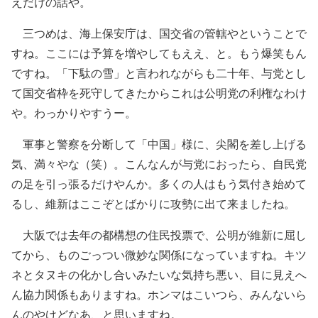
えだけの話や。
三つめは、海上保安庁は、国交省の管轄やということで
すね。ここには予算を増やしてもええ、と。もう爆笑もん
ですね。「下駄の雪」と言われながらも二十年、与党とし
て国交省枠を死守してきたからこれは公明党の利権なわけ
や。わっかりやすうー。
軍事と警察を分断して「中国」様に、尖閣を差し上げる
気、満々やな（笑）。こんなんが与党におったら、自民党
の足を引っ張るだけやんか。多くの人はもう気付き始めて
るし、維新はここぞとばかりに攻勢に出て来ましたね。
大阪では去年の都構想の住民投票で、公明が維新に屈し
てから、ものごっつい微妙な関係になっていますね。キツ
ネとタヌキの化かし合いみたいな気持ち悪い、目に見えへ
ん協力関係もありますね。ホンマはこいつら、みんないら
んのやけどなあ、と思いますね。