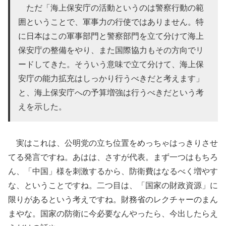
ただ「海上保安庁の活動というのは警察行動の範
囲ということで、軍事力の行使ではありません。特
に日本はこの軍事部門と警察部門を立て分けて海上
保安庁の整備をやり、また国際協力もその方向でリ
ードしてきた。そういう意味で立て分けて、海上保
安庁の能力拡充はしっかり行うべきだと考えます」
と、海上保安庁への予算増強は行うべきだという考
えを示した。
実はこれは、公明党の立ち位置をめっちゃはっきりさせ
てる発言ですね。あはは、さすが代表。まず一つはもちろ
ん、「中国」様を刺激するから、防衛費はなるべく増やす
な、ということですね。二つ目は、「国家の財政資源」に
限りがあるという考えですね。財務省のレクチャーのまん
まやな。国家の防衛に今必要なんやったら、今出したらえ