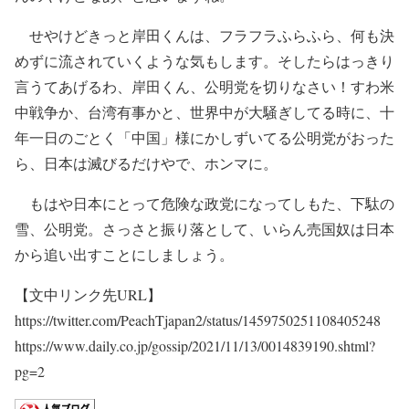
せやけどきっと岸田くんは、フラフラふらふら、何も決
めずに流されていくような気もします。そしたらはっきり
言うてあげるわ、岸田くん、公明党を切りなさい！すわ米
中戦争か、台湾有事かと、世界中が大騒ぎしてる時に、十
年一日のごとく「中国」様にかしずいてる公明党がおった
ら、日本は滅びるだけやで、ホンマに。
もはや日本にとって危険な政党になってしもた、下駄の
雪、公明党。さっさと振り落として、いらん売国奴は日本
から追い出すことにしましょう。
【文中リンク先URL】
https://twitter.com/PeachTjapan2/status/1459750251108405248
https://www.daily.co.jp/gossip/2021/11/13/0014839190.shtml?
pg=2