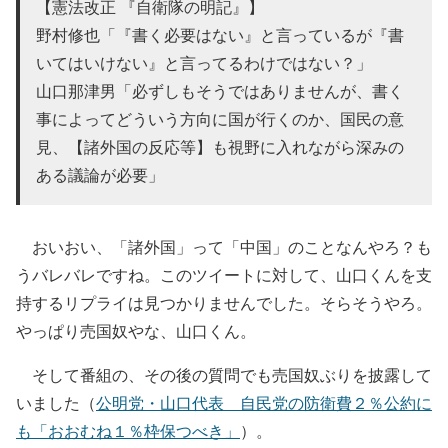
【憲法改正 『自衛隊の明記』】
野村修也「『書く必要はない』と言っているが『書
いてはいけない』と言ってるわけではない？」
山口那津男「必ずしもそうではありませんが、書く
事によってどういう方向に国が行くのか、国民の意
見、【諸外国の反応等】も視野に入れながら深みの
ある議論が必要」
おいおい、「諸外国」って「中国」のことなんやろ？も
うバレバレですね。このツイートに対して、山口くんを支
持するリプライは見つかりませんでした。そらそうやろ。
やっぱり売国奴やな、山口くん。
そして番組の、その後の質問でも売国奴ぶりを披露して
いました（
公明党・山口代表 自民党の防衛費２％公約に
も「おおむね１％枠保つべき」
）。