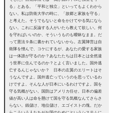
る」とある。「平和と独立」といってもよくわから
ない。私は防衛大学の時に、「故郷と家族を守る」
と考えた。そうでもないと命をかけてやる気になら
ない。これに反論する人がいたら教えて欲しい。何
を守ればいいのか、そういうものも曖昧なまま。だ
って憲法９条に書かれていないから。左翼陣営は自
衛隊を憎んで、コケにするが、あなたの愛する家族
は一体誰が守るのか？あなたたちは日本とは全然違
う世界に住んでるのか？とよく言いました。国外逃
亡するんじゃないか？ 日本の左翼のエリートはそ
うなんですよ。国外逃亡っていうのを思っているわ
けですよ。そんな人が日本にいるわけですよ。国を
守る気概がない。国防はアメリカ任せ。日本の偏差
値が高い人は命を懸けて国を守る気概なんてさらさ
らない。銭儲け、地位儲け、エゴイストの塊。だか
らこういう人たちがお国のためにというシステムに