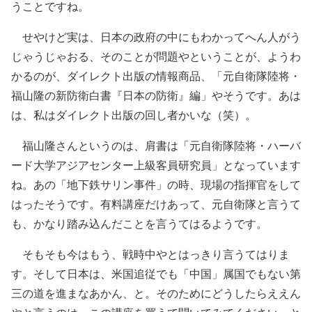
うことですね。
せやけど実は、日本の政府の中にもわかってへん人がう
じゃうじゃおる、そのことが問題やということが、ようわ
かるのが、ダイレクト出版の情報商品、「元自衛隊陸将・
福山隆の新防衛白書『日本の防衛』編」やそうです。あは
は、私はダイレクト出版の回し者かいな（笑）。
福山隆さんというのは、肩書は「元自衛隊陸将・ハーバ
ード大学アジアセンター上級客員研究員」となっています
ね。あの「地下鉄サリン事件」の時、現場の指揮官をして
はったそうです。有料講座だけあって、元自衛隊と言うて
も、かなり踏み込んだことを言うてはるようです。
そもそも今はもう、戦時中やとはっきり言うてはりま
す。そして日本は、米国追従でも「中国」属国でもない第
三の道を進まなあかん、と。そのためにどうしたらええん