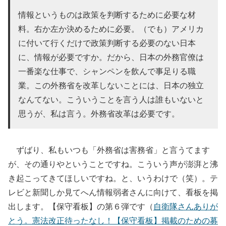
情報というものは政策を判断するために必要な材
料。右か左か決めるために必要。（でも）アメリカ
に付いて行くだけで政策判断する必要のない日本
に、情報が必要ですか。だから、日本の外務官僚は
一番楽な仕事で、シャンペンを飲んで事足りる職
業。この外務省を改革しないことには、日本の独立
なんてない。こういうことを言う人は誰もいないと
思うが、私は言う。外務省改革は必要です。
ずばり、私もいつも「外務省は害務省」と言うてます
が、その通りやということですね。こういう声が澎湃と沸
き起こってきてほしいですね。と、いうわけで（笑）。テ
レビと新聞しか見てへん情報弱者さんに向けて、看板を掲
出します。【保守看板】の第６弾です（
自衛隊さんありが
とう。憲法改正待ったなし！【保守看板】掲載のための募