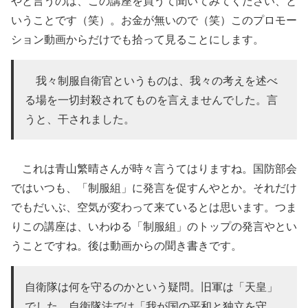
やと言うのは、この講座を買うて聞いてみてください、と
いうことです（笑）。お金が無いので（笑）このプロモー
ション動画からだけでも拾って見ることにします。
我々制服自衛官というものは、我々の考えを述べ
る場を一切封殺されてものを言えませんでした。言
うと、干されました。
これは青山繁晴さんが時々言うてはりますね。国防部会
ではいつも、「制服組」に発言を促すんやとか。それだけ
でもだいぶ、空気が変わって来ているとは思います。つま
りこの講座は、いわゆる「制服組」のトップの発言やとい
うことですね。後は動画からの聞き書きです。
自衛隊は何を守るのかという疑問。旧軍は「天皇」
でした。自衛隊法では「我が国の平和と独立を守