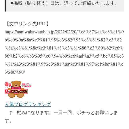
■掲載（貼り替え）日は、追ってご連絡いたします。
【文中リンク先URL】
https://naniwakawaraban.jp/2022/02/20/%e8%87%aa%e8%a1%9
b%e9%9a%8a%e3%81%95%e3%82%93%e3%81%82%e3%82
%8a%e3%81%8c%e3%81%a8%e3%81%86%e3%80%82%e6%
86%b2%e6%b3%95%e6%94%b9%e6%ad%a3%e5%be%85%e3
%81%a3%e3%81%9f%e3%81%aa%e3%81%97%ef%bc%81%e
3%80%90/
人気ブログランキング
↑ 励みになります。一日一回、ポチっとお願いしま
す。