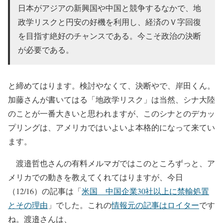
日本がアジアの新興国や中国と競争するなかで、地
政学リスクと円安の好機を利用し、経済のＶ字回復
を目指す絶好のチャンスである。今こそ政治の決断
が必要である。
と締めてはります。検討やなくて、決断やで、岸田くん。
加藤さんが書いてはる「地政学リスク」は当然、シナ大陸
のことが一番大きいと思われますが、このシナとのデカッ
プリングは、アメリカではいよいよ本格的になって来てい
ます。
渡邉哲也さんの有料メルマガではこのところずっと、ア
メリカでの動きを教えてくれてはりますが、今日
（12/16）の記事は「
米国 中国企業30社以上に禁輸処置
とその理由
」でした。これの
情報元の記事はロイター
です
ね。渡邉さんは、