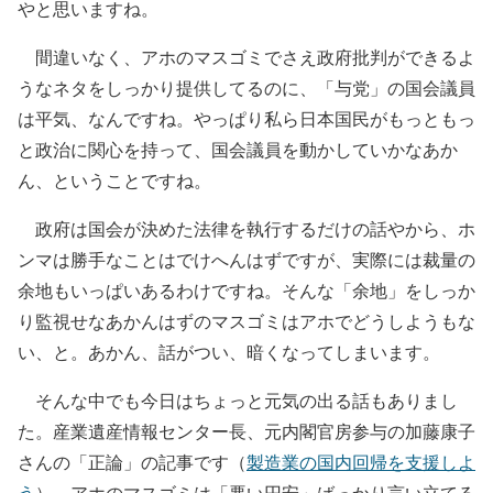
やと思いますね。
間違いなく、アホのマスゴミでさえ政府批判ができるよ
うなネタをしっかり提供してるのに、「与党」の国会議員
は平気、なんですね。やっぱり私ら日本国民がもっともっ
と政治に関心を持って、国会議員を動かしていかなあか
ん、ということですね。
政府は国会が決めた法律を執行するだけの話やから、ホ
ンマは勝手なことはでけへんはずですが、実際には裁量の
余地もいっぱいあるわけですね。そんな「余地」をしっか
り監視せなあかんはずのマスゴミはアホでどうしようもな
い、と。あかん、話がつい、暗くなってしまいます。
そんな中でも今日はちょっと元気の出る話もありまし
た。産業遺産情報センター長、元内閣官房参与の加藤康子
さんの「正論」の記事です（
製造業の国内回帰を支援しよ
う
）。アホのマスゴミは「悪い円安」ばっかり言い立てる