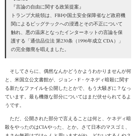
『言論の自由に関する政策提案』
トランプ大統領は、FBIや国土安全保障省など政府機
関によるビッグテックへの浸透とその不正について
触れ、悪の温床となったインターネットの言論を保
護する「通信品位法 第230条（1996年成立 CDA）」
の完全撤廃を唱えました。
そしてさらに、偶然なんかどうかようわかりませんが何
と、米国立公文書館が、ジョン・F・ケネディ暗殺に関す
る新たなファイルを公開したとかで、もう大騒ぎに？なっ
ています。最も機微な部分についてはまだ伏せられてるよ
うです。
ただ、公開された部分で言えることは何と、ケネディ暗
殺をやったのはCIAやった、とか。さて日本のマスゴミ、
まさか無視はでけへんと思いますがね、どないするんや？