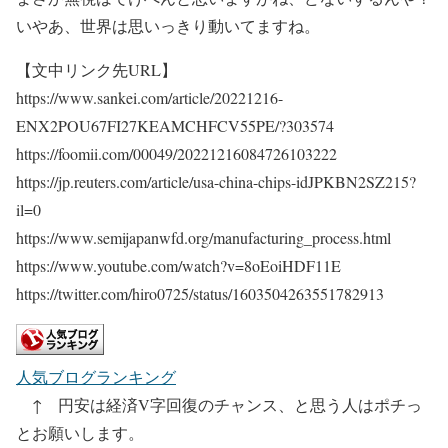
いやあ、世界は思いっきり動いてますね。
【文中リンク先URL】
https://www.sankei.com/article/20221216-
ENX2POU67FI27KEAMCHFCV55PE/?303574
https://foomii.com/00049/20221216084726103222
https://jp.reuters.com/article/usa-china-chips-idJPKBN2SZ215?
il=0
https://www.semijapanwfd.org/manufacturing_process.html
https://www.youtube.com/watch?v=8oEoiHDF11E
https://twitter.com/hiro0725/status/1603504263551782913
人気ブログランキング
↑ 円安は経済V字回復のチャンス、と思う人はポチっ
とお願いします。