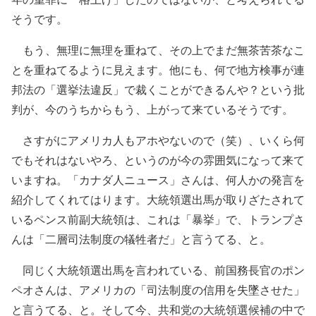
そうです。
もう、無理に無理を重ねて、その上でまだ無茶苦茶なこ
とを重ねてるように見えます。他にも、何で地方検事が連
邦法の「選挙法違反」で裁くことができるんや？という批
判が、今のうちからもう、上がって来ているそうです。
さすがにアメリカ人もアホやないので（笑）、いくら何
でもそれはないやろ、というのが今の雰囲気になって来て
いますね。「カナダ人ニュース」さんは、何人かの発言を
紹介してくれてはります。大統領選出馬が取りざたされて
いるペンス前副大統領は、これは「暴挙」で、トランプさ
んは「二層司法制度の犠牲者だ」と言うてる、と。
同じく大統領選出馬を言われている、前国務長官のポン
ペオさんは、アメリカの「司法制度の信用を失墜させた」
と言うてる、と。そして今、共和党の大統領選候補の中で