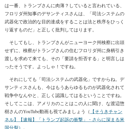
は一番、トランプさんに肉薄？していると言われている、
フロリダ州知事のデサンティスさんは、「司法システムの
武器化で政治的な目的達成をすることは法と秩序をひっく
り返すものだ」と正しく批判してはります。
そしてもし、トランプさんがニューヨーク州検察に出頭
せずに、検察がトランプさんの住むフロリダ州に身柄引き
渡しを求めて来ても、その「要請を拒否する」と明言しは
ったそうです。よっしゃ！ですね。
それにしても「司法システムの武器化」ですからね。デ
サンティスさんも、今はもうあらゆるものが武器化されて
戦争中なんやと、正しく認識してはるということですね。
そしてここは、アメリカのことはこの人に聞け、な渡辺惣
樹さんのYouTube動画も視てみましょう（
【そうきチャン
ネル】【速報】「トランプ起訴の衝撃」・さらに深まる米
国分裂）
。