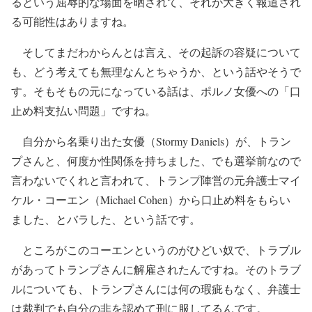
るという屈辱的な場面を晒されて、それが大きく報道され
る可能性はありますね。
そしてまだわからんとは言え、その起訴の容疑について
も、どう考えても無理なんとちゃうか、という話やそうで
す。そもそもの元になっている話は、ポルノ女優への「口
止め料支払い問題」ですね。
自分から名乗り出た女優（Stormy Daniels）が、トラン
プさんと、何度か性関係を持ちました、でも選挙前なので
言わないでくれと言われて、トランプ陣営の元弁護士マイ
ケル・コーエン（Michael Cohen）から口止め料をもらい
ました、とバラした、という話です。
ところがこのコーエンというのがひどい奴で、トラブル
があってトランプさんに解雇されたんですね。そのトラブ
ルについても、トランプさんには何の瑕疵もなく、弁護士
は裁判でも自分の非を認めて刑に服してるんです。