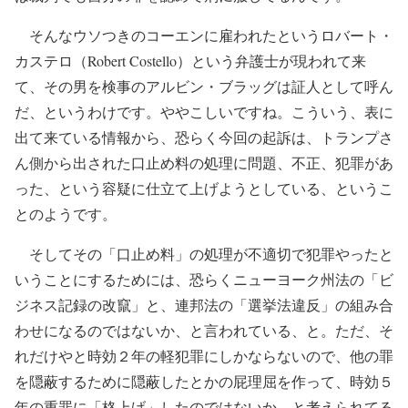
そんなウソつきのコーエンに雇われたというロバート・
カステロ（Robert Costello）という弁護士が現われて来
て、その男を検事のアルビン・ブラッグは証人として呼ん
だ、というわけです。ややこしいですね。こういう、表に
出て来ている情報から、恐らく今回の起訴は、トランプさ
ん側から出された口止め料の処理に問題、不正、犯罪があ
った、という容疑に仕立て上げようとしている、というこ
とのようです。
そしてその「口止め料」の処理が不適切で犯罪やったと
いうことにするためには、恐らくニューヨーク州法の「ビ
ジネス記録の改竄」と、連邦法の「選挙法違反」の組み合
わせになるのではないか、と言われている、と。ただ、そ
れだけやと時効２年の軽犯罪にしかならないので、他の罪
を隠蔽するために隠蔽したとかの屁理屈を作って、時効５
年の重罪に「格上げ」したのではないか、と考えられてる