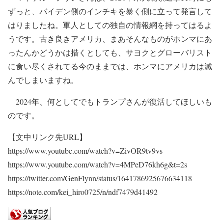
ずっと、バイデン側のインチキを暴く側に立って発言して
はりましたね。軍人としての独自の情報網を持ってはるよ
うです。古き良きアメリカ、まあそんなものがホンマにあ
ったんかどうかは措くとしても、サヨクとグローバリスト
に食い尽くされてる今のままでは、ホンマにアメリカは滅
んでしまいますね。
2024年、何としてでもトランプさんが復活してほしいも
のです。
【文中リンク先URL】
https://www.youtube.com/watch?v=ZivOR9tv9vs
https://www.youtube.com/watch?v=4MPeD76kh6g&t=2s
https://twitter.com/GenFlynn/status/1641786925676634118
https://note.com/kei_hiro0725/n/ndf7479d41492