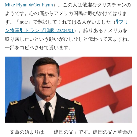
Mike Flynn @GenFlynn
）。この人は敬虔なクリスチャンの
ようです。心の底からアメリカ国民に呼びかけてはりま
す。「note」で翻訳してくれてはる人がいました（
🎙️フリ
ン将軍🎙️_トランプ起訴_23/04/01
）。誇りあるアメリカを
取り戻したいという願いがひしひしと伝わって来ますね。
一部をコピペさせて貰います。
文章の始まりは、「建国の父」です。建国の父と革命の