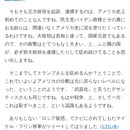
そもそも元大統領を起訴、逮捕するのは、アメリカ史上
初めてのことなんですね。民主党バイデン政権とその裏に
おる奴らは、間違いなくアメリカ史に泥を塗りたくってい
るわけですね。大統領は首相と違って、国家元首でもある
ので、その衝撃はとてつもなく大きい、と。ふと隣の国
が、必ず前大統領を逮捕したりして貶め続けてることを思
い出しますね。
そこまでしてトランプさんを貶めるんか？とうことで、
これでいよいよアメリカの分断は元に戻らないレベルにな
った、ということのようです。「武器化」と言うたデサン
ティスさんも同じですね。もはや戦争、と。そして一方、
これは恥ずべきこと、という認識もあるようですね。
ありもしない「ロシア疑惑」でクビにされてしもたマイ
ケル・フリン将軍がツイートしてはりました（
LTG (R)